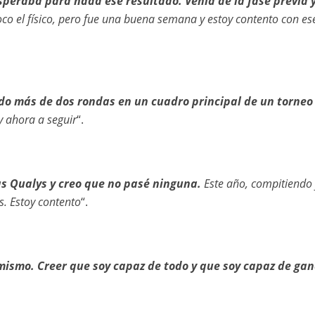
eraba para nada ese resultado. Venía de la fase previa 
co el físico, pero fue una buena semana y estoy contento con es
o más de dos rondas en un cuadro principal de un torneo 
y ahora a seguir
“.
as Qualys y creo que no pasé ninguna.
Este año, compitiendo 
. Estoy contento
“.
ismo. Creer que soy capaz de todo y que soy capaz de gan