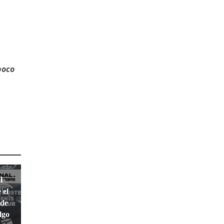
poco
l
 el
 de
lgo