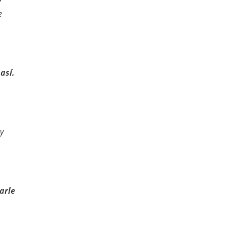
y
e
así.
y
arle