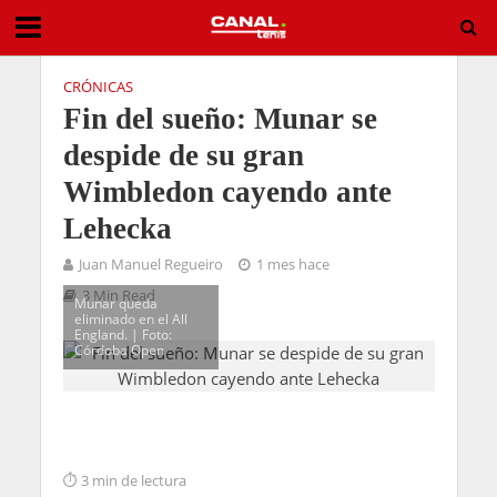
CRÓNICAS
Fin del sueño: Munar se
despide de su gran
Wimbledon cayendo ante
Lehecka
Juan Manuel Regueiro
1 mes hace
3 Min Read
Munar queda
eliminado en el All
England. | Foto:
Córdoba Open
3 min de lectura