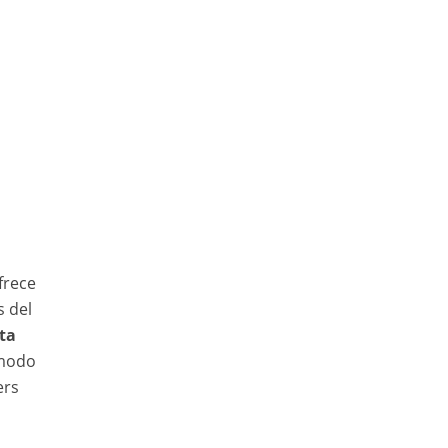
frece
s del
ta
 modo
ers