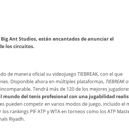
Big Ant Studios, están encantados de anunciar el
e los circuitos.
ado de manera oficial su videojuego TIEBREAK, con el que
nes. Disponible ahora en múltiples plataformas,
TIEBREAK
o
go incomparable. Tendrá más de 120 de los mejores jugadore
l mundo del tenis profesional con una jugabilidad realis
es pueden competir en varios modos de juego, incluido el
 los rankings PIF ATP y WTA en torneos como los ATP Mast
nals Riyadh.