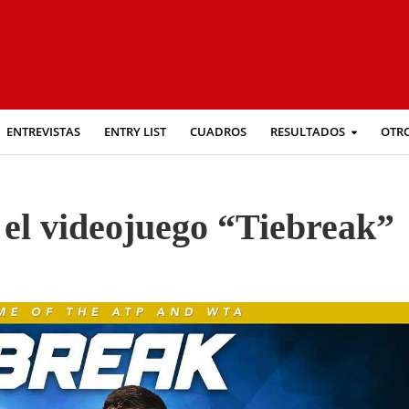
ENTREVISTAS
ENTRY LIST
CUADROS
RESULTADOS
OTR
 el videojuego “Tiebreak”