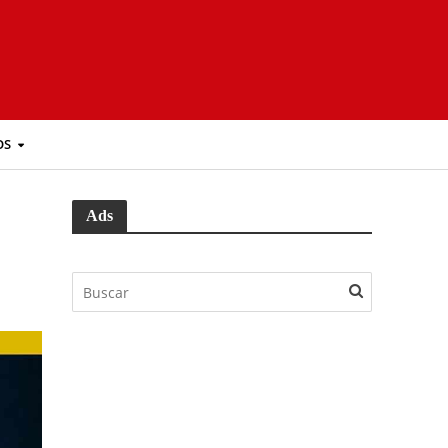
OS
Ads