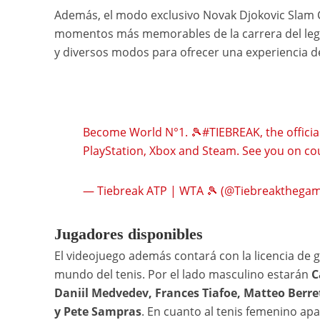
Además, el modo exclusivo Novak Djokovic Slam Ch
momentos más memorables de la carrera del leg
y diversos modos para ofrecer una experiencia 
Become World N°1. 🎾
#TIEBREAK
, the offic
PlayStation, Xbox and Steam. See you on co
— Tiebreak ATP | WTA 🎾 (@Tiebreakthega
Jugadores disponibles
El videojuego además contará con la licencia de g
mundo del tenis. Por el lado masculino estarán
C
Daniil Medvedev, Frances Tiafoe, Matteo Berret
y Pete Sampras
. En cuanto al tenis femenino ap