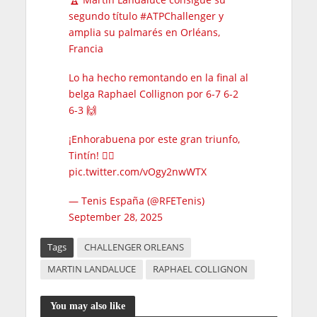
segundo título
#ATPChallenger
y
amplia su palmarés en Orléans,
Francia
Lo ha hecho remontando en la final al
belga Raphael Collignon por 6-7 6-2
6-3 🙌
¡Enhorabuena por este gran triunfo,
Tintín! ❤️‍🔥
pic.twitter.com/vOgy2nwWTX
— Tenis España (@RFETenis)
September 28, 2025
Tags
CHALLENGER ORLEANS
MARTIN LANDALUCE
RAPHAEL COLLIGNON
You may also like