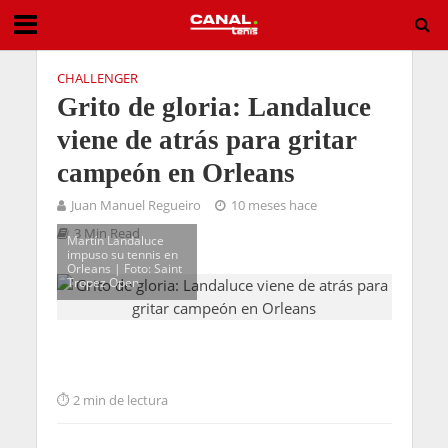
CHALLENGER
Grito de gloria: Landaluce
viene de atrás para gritar
campeón en Orleans
Juan Manuel Regueiro
10 meses hace
3 Min Read
Martín Landaluce
impuso su tennis en
Orleans | Foto: Saint
Tropez Open
2 min de lectura