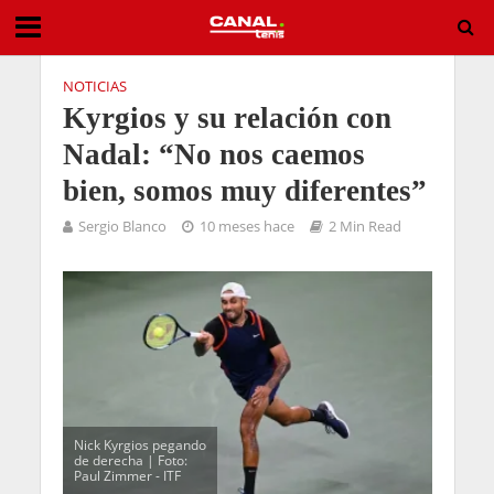
NOTICIAS
Kyrgios y su relación con
Nadal: “No nos caemos
bien, somos muy diferentes”
Sergio Blanco
10 meses hace
2 Min Read
Nick Kyrgios pegando
de derecha | Foto:
Paul Zimmer - ITF