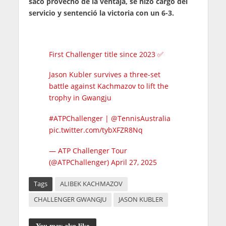
sacó provecho de la ventaja, se hizo cargo del
servicio y sentenció la victoria con un 6-3.
First Challenger title since 2023 ✅
Jason Kubler survives a three-set
battle against Kachmazov to lift the
trophy in Gwangju
#ATPChallenger
|
@TennisAustralia
pic.twitter.com/tybXFZR8Nq
— ATP Challenger Tour
(@ATPChallenger)
April 27, 2025
Tags
ALIBEK KACHMAZOV
CHALLENGER GWANGJU
JASON KUBLER
You may also like