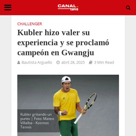
CHALLENGER
Kubler hizo valer su
experiencia y se proclamó
campeón en Gwangju
Bautista Arguello
abril 28, 2025
3 Min Read
Kubler gritando un
punto | Foto: Mateo
Villalba - Kosmos
Tennis