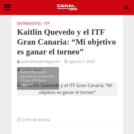
ENTREVISTAS
•
ITF
Kaitlin Quevedo y el ITF
Gran Canaria: “Mi objetivo
es ganar el torneo”
Juan Manuel Regueiro
agosto 1, 2025
3 Min Read
Kaitlin Quevedo
durante la entrevista
| Foto: ITF Gran
Canaria
2 min de lectura