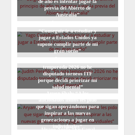
de año es intentar jugar la
previa del Abierto de
Australia”
24 horas hace
Yago Castellanos:
“Conseguir ir a estudiar y
jugar a Estados Unidos ya
supone cumplir parte de mi
gran sueño”
1 día hace
Judith Perelló: “En esta
temporada 2026 no he
disputado torneos ITF
porque decidí priorizar mi
salud mental”
Aryan Shah: “A los
2 días hace
aficionados indios les pido
que sigan apoyándonos para
inspirar a las nuevas
generaciones a jugar en
individuales”
Álvaro Agell: “En Canal
2 días hace