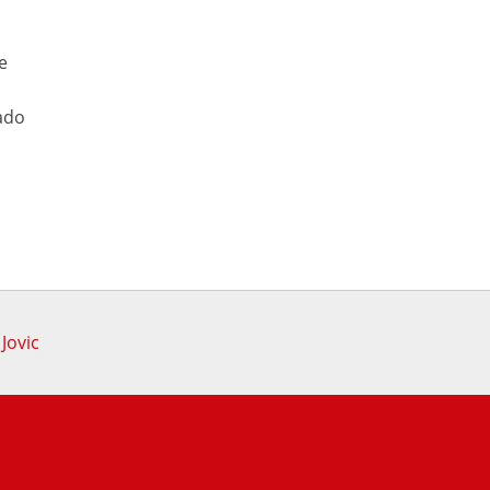
e
ado
Jovic