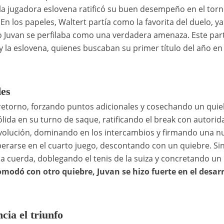
, la jugadora eslovena ratificó su buen desempeño en el torn
n los papeles, Waltert partía como la favorita del duelo, y
ro Juvan se perfilaba como una verdadera amenaza. Este par
y la eslovena, quienes buscaban su primer título del año en 
des
el retorno, forzando puntos adicionales y cosechando un qui
lida en su turno de saque, ratificando el break con autorid
devolución, dominando en los intercambios y firmando una n
perarse en el cuarto juego, descontando con un quiebre. Si
la cuerda, doblegando el tenis de la suiza y concretando un
modó con otro quiebre, Juvan se hizo fuerte en el desarr
cia el triunfo