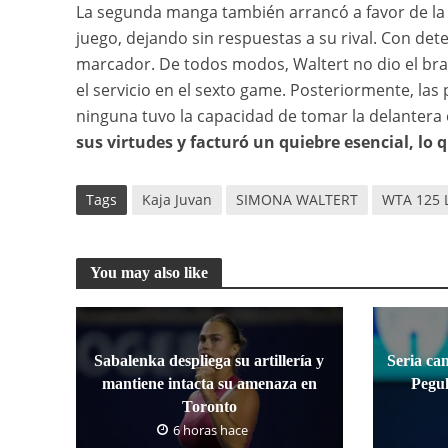
La segunda manga también arrancó a favor de la t
juego, dejando sin respuestas a su rival. Con det
marcador. De todos modos, Waltert no dio el bra
el servicio en el sexto game. Posteriormente, l
ninguna tuvo la capacidad de tomar la delantera 
sus virtudes y facturó un quiebre esencial, lo 
Tags
Kaja Juvan
SIMONA WALTERT
WTA 125 
You may also like
Sabalenka despliega su artillería y
Seria ca
mantiene intacta su amenaza en
Pegul
Toronto
6 horas hace