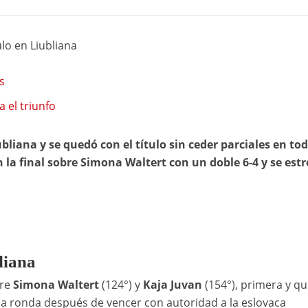
ulo en Liubliana
s
a el triunfo
iana y se quedó con el título sin ceder parciales en tod
la final sobre Simona Waltert con un doble 6-4 y se est
liana
tre
Simona Waltert
(124°) y
Kaja Juvan
(154°), primera y qu
tima ronda después de vencer con autoridad a la eslovaca