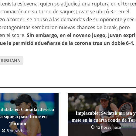
enista eslovena, quien se adjudicó una ruptura en el terce
erminación en su turno de saque, Juvan se ubicó 3-1 en el
zo a torcer, se opuso a las demandas de su oponente y re
as protagonistas sembraron nuevas chances de break, pero
en el score.
Sin embargo, en el noveno juego, Juvan expr
que le permitió adueñarse de la corona tras un doble 6-4.
LIUBLIANA
ndidata en Canadá: Jessica
Implacable: Swiatek arrasa y
a sigue a paso firme en
mete en la cuarta ronda de To
Toronto
12 horas hace
8 horas hace