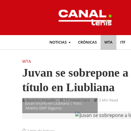
NOTICIAS
CRÓNICAS
WTA
ITF
WTA
Juvan se sobrepone a l
título en Liubliana
Bautista Arguello
11 meses hace
3 Min Read
Juvan triunfa en Liubliana | Foto:
Abierto GNP Seguros
2 min de lectura