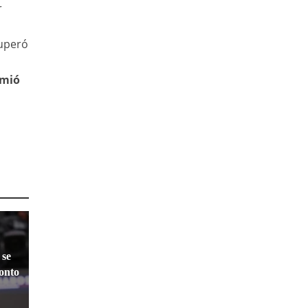
r
cuperó
imió
 se
ronto