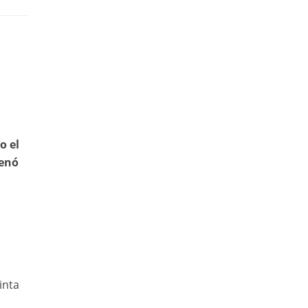
o el
renó
inta