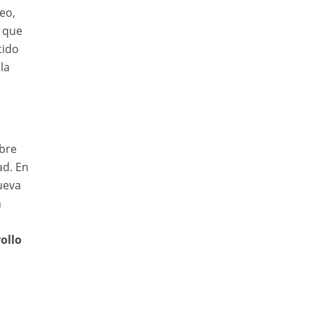
eo,
a que
tido
la
ebre
ad. En
ueva
n
ollo