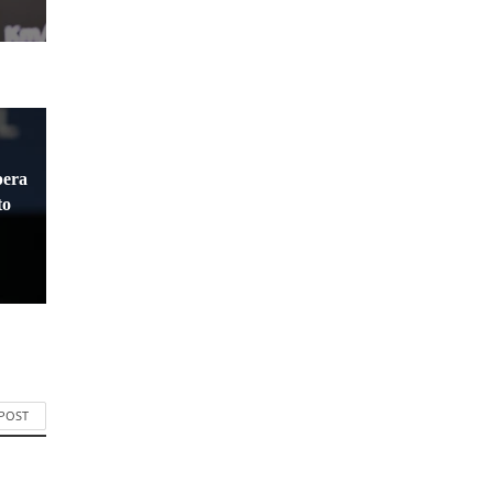
pera
to
 POST