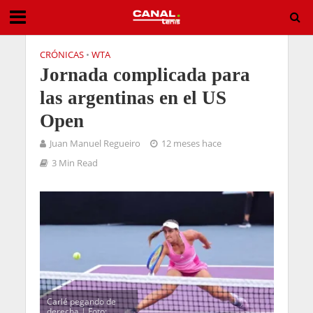
CRÓNICAS
•
WTA
Jornada complicada para
las argentinas en el US
Open
Juan Manuel Regueiro
12 meses hace
3 Min Read
Carlé pegando de
derecha | Foto: