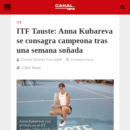
ITF
ITF Tauste: Anna Kubareva
se consagra campeona tras
una semana soñada
Tomás Gómez Forcadell
2 meses hace
2 Min Read
Anna Kubareva con
el título en el ITF
Tauste | Foto: Club