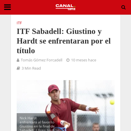
ITF
ITF Sabadell: Giustino y
Hardt se enfrentaran por el
título
Tomás Gómez Forcadell
10 meses hace
3 Min Read
Nick Hardt
enfrentará al favorito
Giustino en la final de
Sabadell. | Foto: Jordi