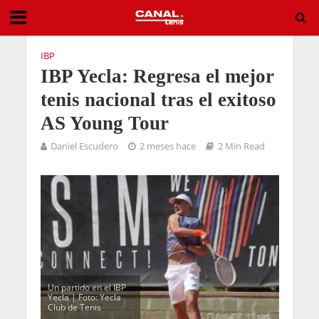
IBP
IBP Yecla: Regresa el mejor
tenis nacional tras el exitoso
AS Young Tour
Daniel Escudero
2 meses hace
2 Min Read
Un partido en el IBP
Yecla | Foto: Yecla
Club de Tenis