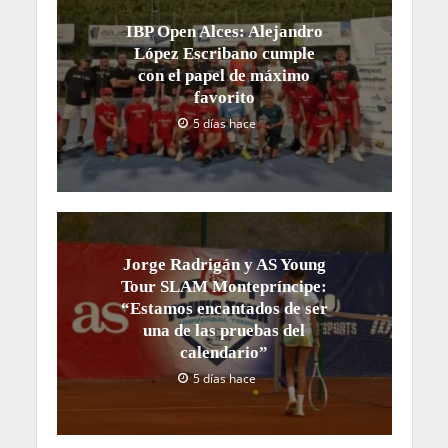
IBP Open Alces: Alejandro
López Escribano cumple
con el papel de máximo
favorito
5 días hace
Jorge Radrigán y AS Young
Tour SLAM Montepríncipe:
“Estamos encantados de ser
una de las pruebas del
calendario”
5 días hace