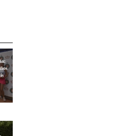
ña:
iños
is