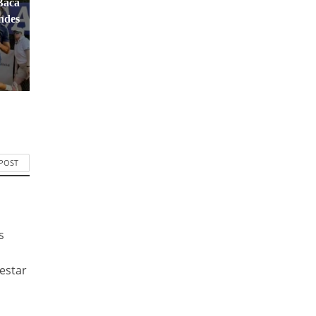
Baca
andes
 POST
s
.
estar