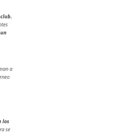
 club.
ntes
 un
iman a
orneo
 los
ra se