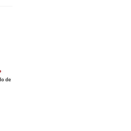
P
do de