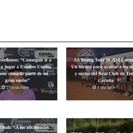
tellanos: “Conseguir ir a
AS Young Tour SLAM Coru
 y jugar a Estados Unidos
Un torneo para ayudar a los n
one cumplir parte de mi
y socios del Real Club de Ten
gran sueño”
Coruña
2 horas hace
1 día hace
Shah: “A los aficionados