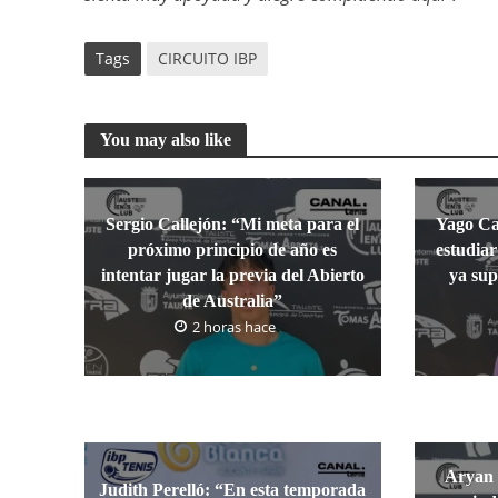
Tags
CIRCUITO IBP
You may also like
Sergio Callejón: “Mi meta para el
Yago Cas
próximo principio de año es
estudiar
intentar jugar la previa del Abierto
ya sup
de Australia”
2 horas hace
Aryan 
Judith Perelló: “En esta temporada