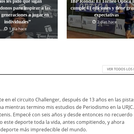
ios les pido que sigan
IBP Ronda: El Torneo Óptica 
onos para inspirar a las
cumple 41 ediciones y tiene gr
 generaciones a jugar en
expectativas
individuales”
2 días hace
1 día hace
VER TODOS LOS
 en el circuito Challenger, después de 13 años en las pista
ma mientras termino mis estudios de Periodismo en la URJC
o tenis. Empecé con seis años y desde entonces no recuerdo 
do este deporte toda la vida, antes compitiendo, y ahora
 deporte más impredecible del mundo.