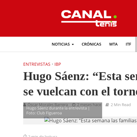
NOTICIAS
CRÓNICAS
WTA
ITF
ENTREVISTAS
•
IBP
Hugo Sáenz: “Esta sem
se vuelcan con el torn
Óscar Morales Barrera
2 meses hace
2 Min Read
Hugo Sáenz durante la entrevista |
Foto: Club Figueroa
2 min de lectura