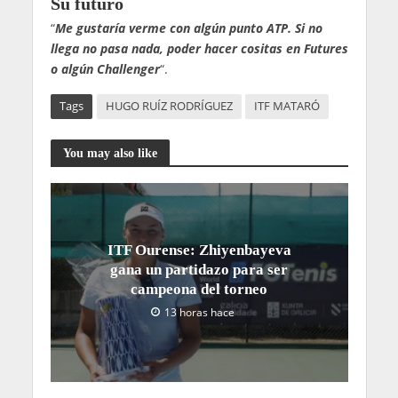
Su futuro
“
Me gustaría verme con algún punto ATP. Si no
llega no pasa nada, poder hacer cositas en Futures
o algún Challenger
“.
Tags
HUGO RUÍZ RODRÍGUEZ
ITF MATARÓ
You may also like
ITF Ourense: Zhiyenbayeva
gana un partidazo para ser
campeona del torneo
13 horas hace