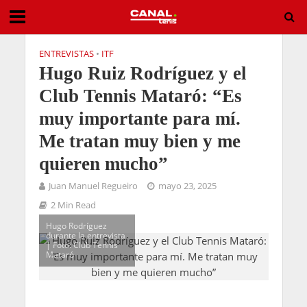
ENTREVISTAS
•
ITF
Hugo Ruiz Rodríguez y el
Club Tennis Mataró: “Es
muy importante para mí.
Me tratan muy bien y me
quieren mucho”
Juan Manuel Regueiro
mayo 23, 2025
2 Min Read
Hugo Rodríguez
durante la entrevista
| Foto: Club Tennis
Mataró