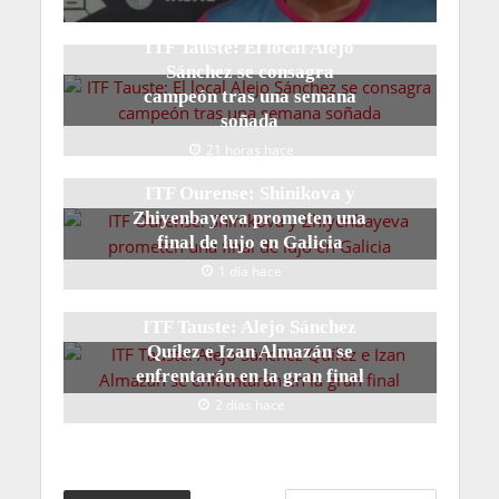
ITF Tauste: El local Alejo
Sánchez se consagra
campeón tras una semana
soñada
21 horas hace
ITF Ourense: Shinikova y
Zhiyenbayeva prometen una
final de lujo en Galicia
1 día hace
ITF Tauste: Alejo Sánchez
Quílez e Izan Almazán se
enfrentarán en la gran final
2 días hace