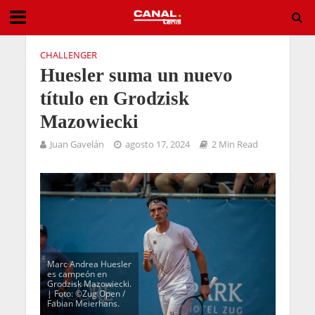
CHALLENGER
Huesler suma un nuevo
título en Grodzisk
Mazowiecki
Juan Gavelán
agosto 17, 2024
2 Min Read
Marc Andrea Huesler
es campeón en
Grodzisk Mazowiecki.
| Foto: ©Zug Open /
Fabian Meierhans.