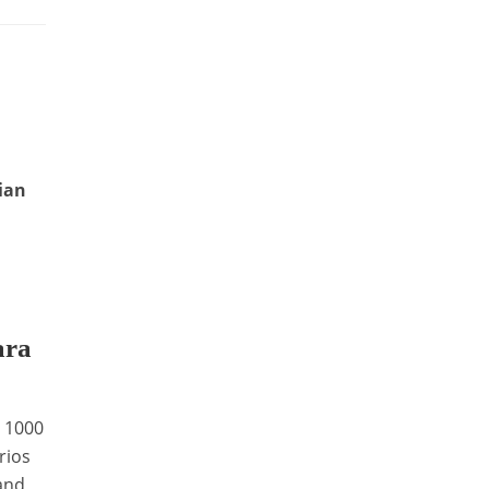
dian
ara
s 1000
rios
and