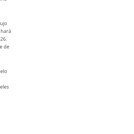
lujo
 hará
26.
re de
uelo
eles