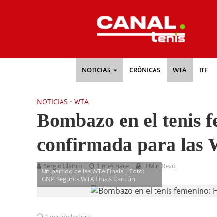
NOTICIAS
CRÓNICAS
WTA
ITF
NOTICIAS
•
WTA
Bombazo en el tenis f
confirmada para las 
Sergio Blanco
1 mes hace
3 Min Read
Un partido de las WTA Finals | Foto:
GNP Seguros WTA Finals Cancún
2 min de lectura