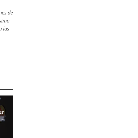
nes de
ísimo
 las
er
 –