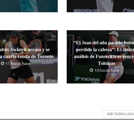
“El Joao del año pasado hubi
ble: Swiatek arrasa y se
perdido la cabeza”: El since
la cuarta ronda de Toronto
análisis de Fonseca tras vence
11 horas hace
Tsitsipas
13 horas hace
VER TODOS LOS