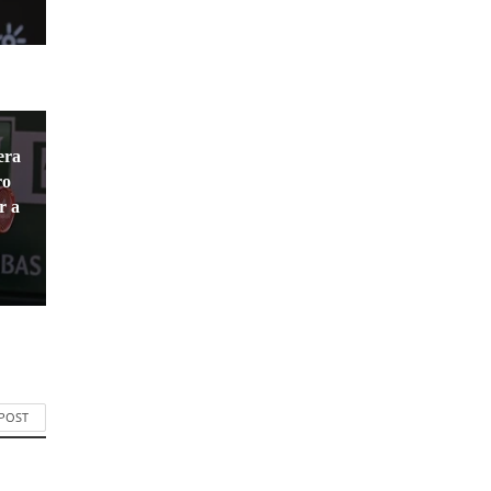
era
ro
r a
 POST