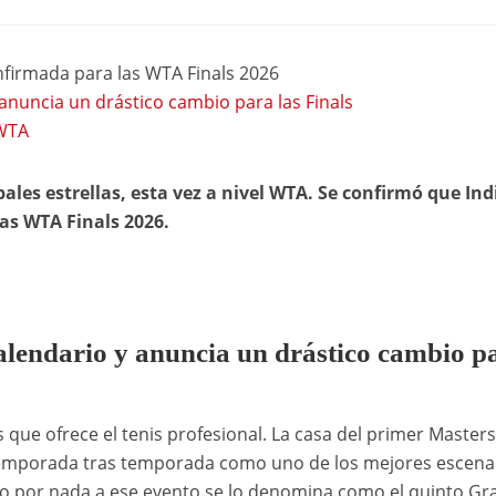
nfirmada para las WTA Finals 2026
 anuncia un drástico cambio para las Finals
 WTA
ipales estrellas, esta vez a nivel WTA. Se confirmó que In
las WTA Finals 2026.
alendario y anuncia un drástico cambio p
s que ofrece el tenis profesional. La casa del primer Master
 temporada tras temporada como uno de los mejores escena
No por nada a ese evento se lo denomina como el quinto Gr