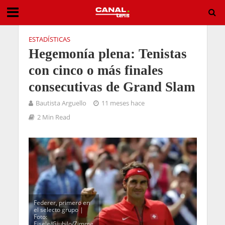
ESTADÍSTICAS
Hegemonía plena: Tenistas
con cinco o más finales
consecutivas de Grand Slam
Bautista Arguello
11 meses hace
2 Min Read
Federer, primero en
el selecto grupo |
Foto:
Eisele/Giubilo/Zimme