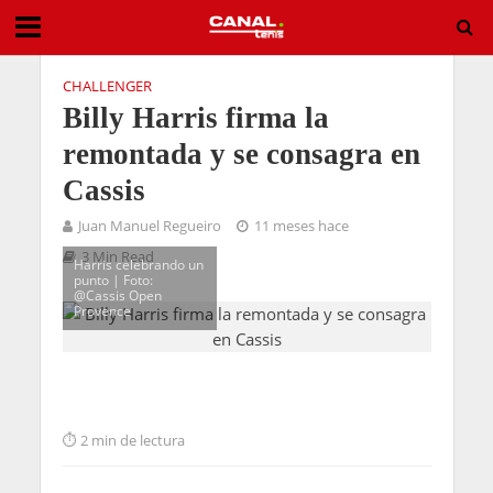
CHALLENGER
Billy Harris firma la
remontada y se consagra en
Cassis
Juan Manuel Regueiro
11 meses hace
3 Min Read
Harris celebrando un
punto | Foto:
@Cassis Open
Provence
2 min de lectura