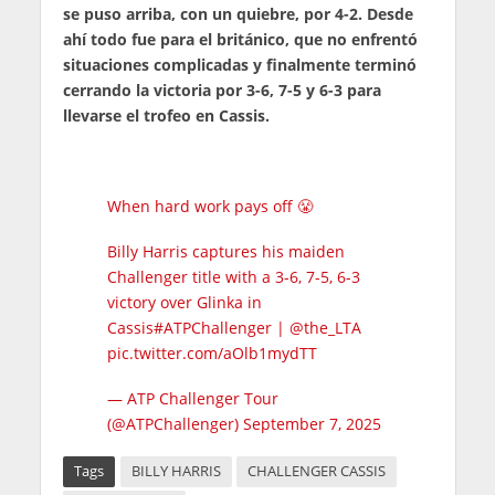
se puso arriba, con un quiebre, por 4-2. Desde
ahí todo fue para el británico, que no enfrentó
situaciones complicadas y finalmente terminó
cerrando la victoria por 3-6, 7-5 y 6-3 para
llevarse el trofeo en Cassis.
When hard work pays off 😤
Billy Harris captures his maiden
Challenger title with a 3-6, 7-5, 6-3
victory over Glinka in
Cassis
#ATPChallenger
|
@the_LTA
pic.twitter.com/aOlb1mydTT
— ATP Challenger Tour
(@ATPChallenger)
September 7, 2025
Tags
BILLY HARRIS
CHALLENGER CASSIS