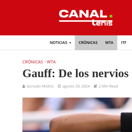
NOTICIAS
CRÓNICAS
WTA
ITF
CRÓNICAS
•
WTA
Gauff: De los nervios
Gonzalo Molins
agosto 29, 2024
2 Min Read