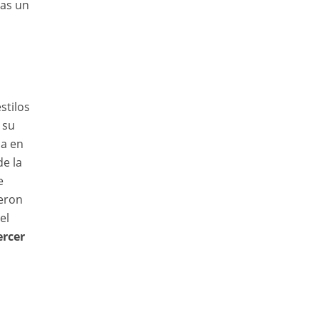
nas un
stilos
 su
da en
de la
e
ieron
el
ercer