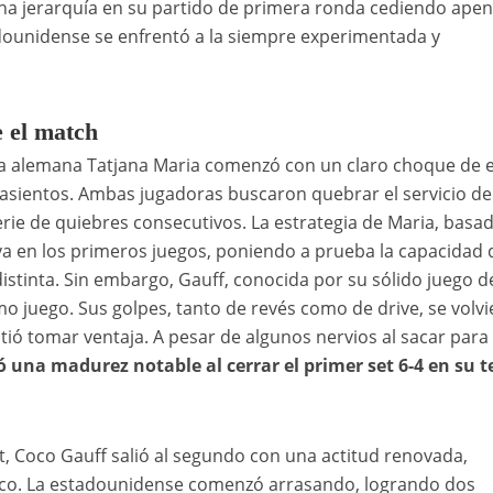
ha jerarquía en su partido de primera ronda cediendo ape
dounidense se enfrentó a la siempre experimentada y
e el match
 la alemana Tatjana Maria comenzó con un claro choque de e
asientos. Ambas jugadoras buscaron quebrar el servicio de
erie de quiebres consecutivos. La estrategia de Maria, basa
ctiva en los primeros juegos, poniendo a prueba la capacidad 
istinta.
Sin embargo, Gauff, conocida por su sólido juego d
o juego. Sus golpes, tanto de revés como de drive, se volv
tió tomar ventaja. A pesar de algunos nervios al sacar para 
una madurez notable al cerrar el primer set 6-4 en su t
t, Coco Gauff salió al segundo con una actitud renovada,
lico. La estadounidense comenzó arrasando, logrando dos