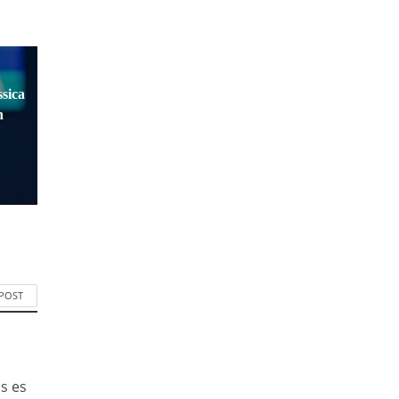
sica
n
 POST
is es