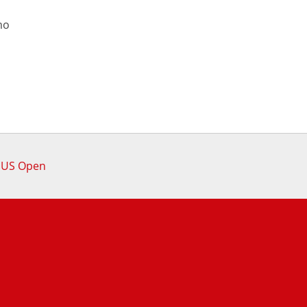
mo
l US Open