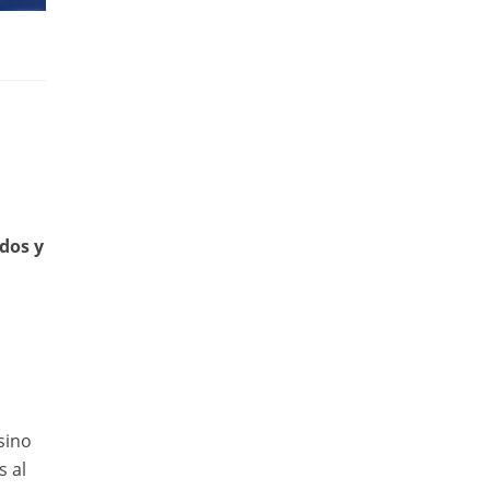
dos y
sino
s al