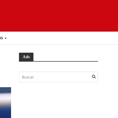
OS
Ads