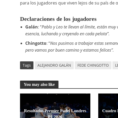
para los jugadores que viven lejos de su país de o
Declaraciones de los jugadores
Galán
: “
Pablo y Leo te llevan al límite, están mu
esencia, luchando y creyendo en cada pelota”.
Chingotto
: “
Nos pusimos a trabajar estas seman
pero vamos por buen camino y estamos felices”.
Tags
ALEJANDRO GALÁN
FEDE CHINGOTTO
L
You may also like
Resultados Premier Padel Londres
Cuadro 
P1 2026