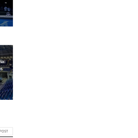
ia:
os
 POST