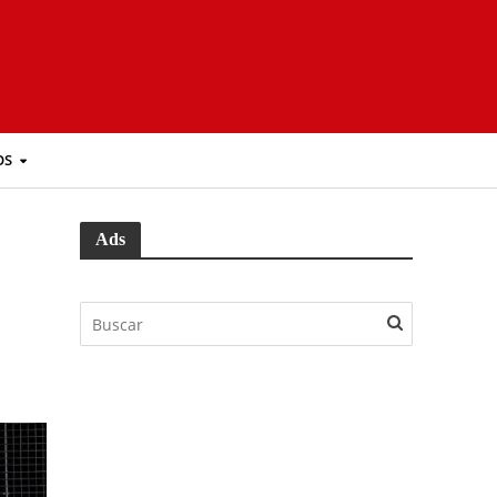
OS
Ads