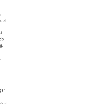
n
 del
-1
.
ndo
g.
,
s
gar
cial