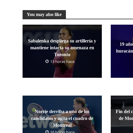
You may also like
Sabalenka despliega su artillería y
19 año
mantiene intacta su amenaza en
huracán
Toronto
13 horas hace
Norrie derriba a uno de los
Fin del 
candidatos y agita el cuadro de
de Mon
Montreal
16 horas hace