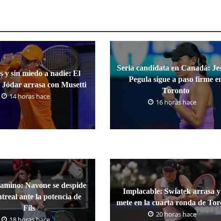
Seria candidata en Canadá: Jes
s y sin miedo a nadie: El
Pegula sigue a paso firme e
 Jódar arrasa con Musetti
Toronto
14 horas hace
16 horas hace
camino: Navone se despide
Implacable: Swiatek arrasa y
treal ante la potencia de
mete en la cuarta ronda de To
Fils
20 horas hace
18 horas hace