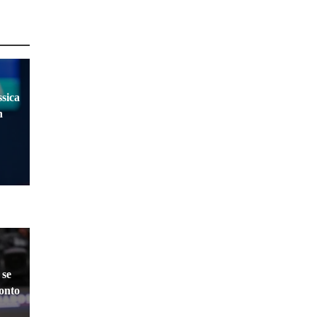
sica
n
 se
ronto