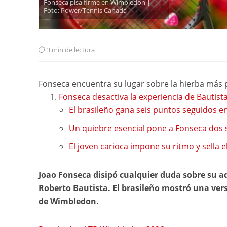
Fonseca pisa firme en Wimbledon |
Foto: Power/Tennis Canadá
3 min de lectura
Fonseca encuentra su lugar sobre la hierba más 
Fonseca desactiva la experiencia de Bautis
El brasileño gana seis puntos seguidos en
Un quiebre esencial pone a Fonseca dos s
El joven carioca impone su ritmo y sella el
Joao Fonseca disipó cualquier duda sobre su a
Roberto Bautista. El brasileño mostró una ve
de Wimbledon.