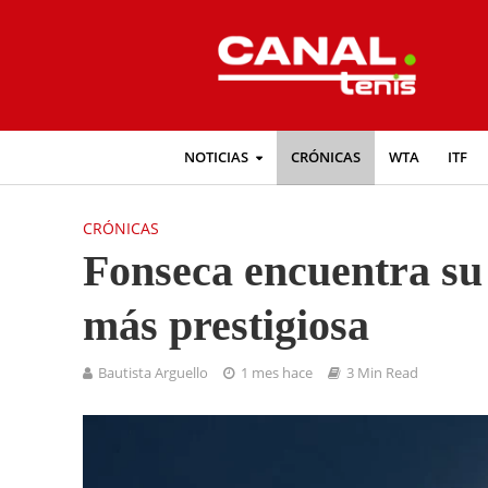
NOTICIAS
CRÓNICAS
WTA
ITF
CRÓNICAS
Fonseca encuentra su 
más prestigiosa
Bautista Arguello
1 mes hace
3 Min Read