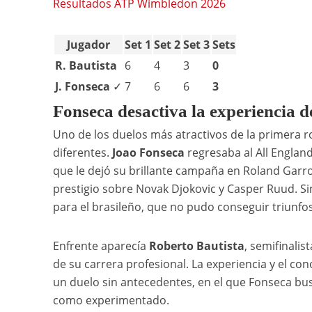
Resultados ATP Wimbledon 2026
Jugador
Set 1
Set 2
Set 3
Sets
R. Bautista
6
4
3
0
J. Fonseca
✓
7
6
6
3
Fonseca desactiva la experiencia 
Uno de los duelos más atractivos de la primera 
diferentes.
Joao Fonseca
regresaba al All Englan
que le dejó su brillante campaña en Roland Garro
prestigio sobre Novak Djokovic y Casper Ruud. S
para el brasileño, que no pudo conseguir triunfos 
Enfrente aparecía
Roberto Bautista
, semifinali
de su carrera profesional. La experiencia y el co
un duelo sin antecedentes, en el que Fonseca bus
como experimentado.