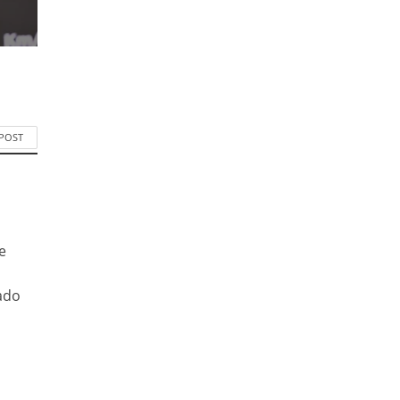
 POST
e
ado