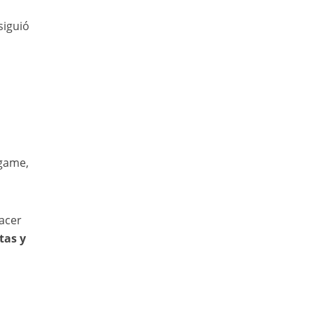
siguió
 game,
acer
tas y