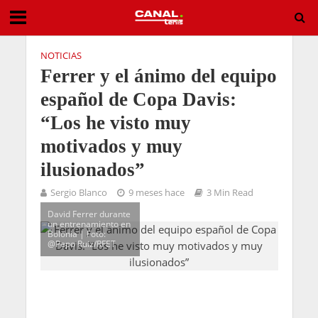
NOTICIAS
Ferrer y el ánimo del equipo
español de Copa Davis:
“Los he visto muy
motivados y muy
ilusionados”
Sergio Blanco
9 meses hace
3 Min Read
David Ferrer durante
un entrenamiento en
Bolonia | Foto:
@Pepo Ruiz/RFET