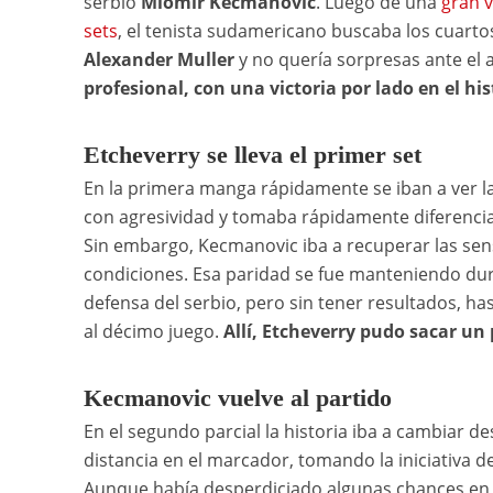
serbio
Miomir Kecmanovic
. Luego de una
gran v
sets
, el tenista sudamericano buscaba los cuartos
Alexander Muller
y no quería sorpresas ante el 
profesional, con una victoria por lado en el hi
Etcheverry se lleva el primer set
En la primera manga rápidamente se iban a ver las
con agresividad y tomaba rápidamente diferencias
Sin embargo, Kecmanovic iba a recuperar las sen
condiciones. Esa paridad se fue manteniendo dura
defensa del serbio, pero sin tener resultados, has
al décimo juego.
Allí, Etcheverry pudo sacar un p
Kecmanovic vuelve al partido
En el segundo parcial la historia iba a cambiar d
distancia en el marcador, tomando la iniciativa d
Aunque había desperdiciado algunas chances en 