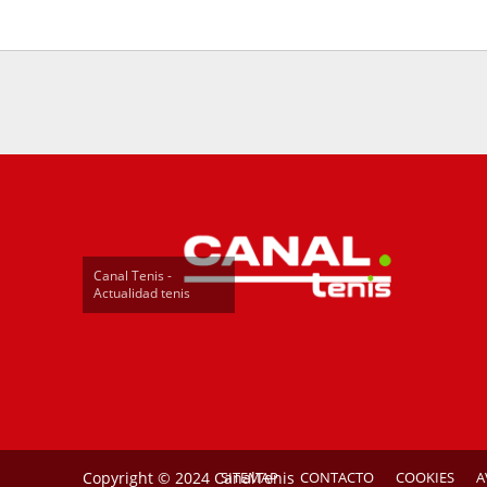
Canal Tenis -
Actualidad tenis
Copyright © 2024 CanalTenis
SITEMAP
CONTACTO
COOKIES
A