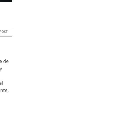
 POST
e de
y
el
nte,