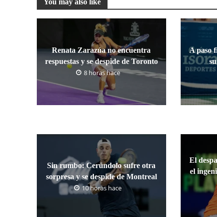
You may also like
Renata Zarazúa no encuentra
A paso f
respuestas y se despide de Toronto
s
8 horas hace
El desp
Sin rumbo: Cerúndolo sufre otra
el ingen
sorpresa y se despide de Montreal
10 horas hace