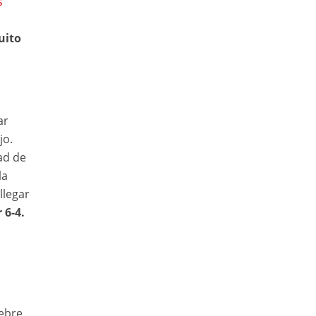
s
uito
ar
jo.
ad de
la
llegar
 6-4.
ebre