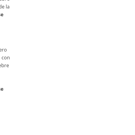
de la
se
ero
a con
ebre
se