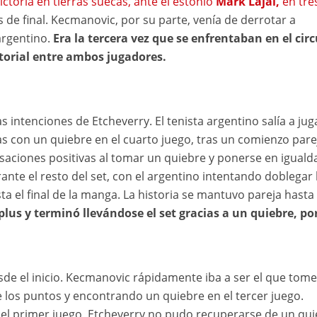
ictoria en tierras suecas, ante el estonio
Mark Lajal,
en tre
 de final. Kecmanovic, por su parte, venía de derrotar a
argentino.
Era la tercera vez que se enfrentaban en el circ
storial entre ambos jugadores.
 intenciones de Etcheverry. El tenista argentino salía a jug
 con un quiebre en el cuarto juego, tras un comienzo pare
saciones positivas al tomar un quiebre y ponerse en iguald
nte el resto del set, con el argentino intentando doblegar 
ta el final de la manga. La historia se mantuvo pareja hasta 
lus y terminó llevándose el set gracias a un quiebre, por
esde el inicio. Kecmanovic rápidamente iba a ser el que tome
e los puntos y encontrando un quiebre en el tercer juego.
el primer juego, Etcheverry no pudo recuperarse de un qui