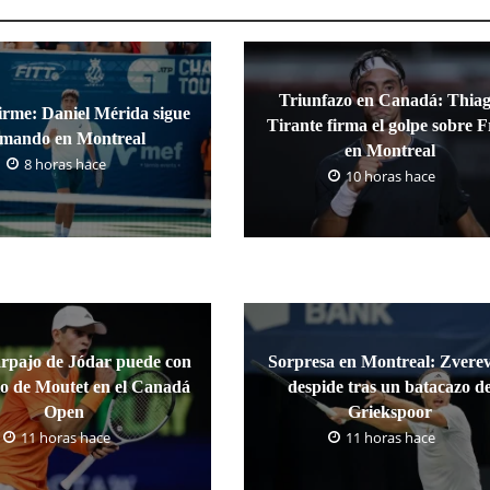
Triunfazo en Canadá: Thia
irme: Daniel Mérida sigue
Tirante firma el golpe sobre F
umando en Montreal
en Montreal
8 horas hace
10 horas hace
arpajo de Jódar puede con
Sorpresa en Montreal: Zverev
io de Moutet en el Canadá
despide tras un batacazo d
Open
Griekspoor
11 horas hace
11 horas hace