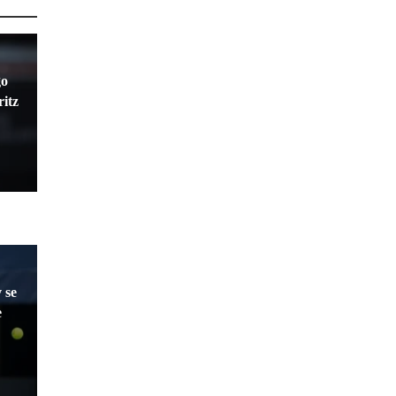
go
ritz
 se
e