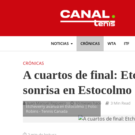
NOTICIAS
CRÓNICAS
WTA
ITF
CRÓNICAS
A cuartos de final: E
sonrisa en Estocolmo
Juan Manuel Regueiro
10 meses hace
3 Min Read
Etcheverry avanza en Estocolmo | Foto:
Robins - Tennis Canada
2 min de lectura