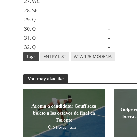
27. WC
–
28. SE
–
29. Q
–
30. Q
–
31. Q
–
32. Q
–
Tags
ENTRY LIST
WTA 125 MÓDENA
You may also like
Aroma a candidata: Gauff saca
Golpe e
boleto a los octavos de final en
borra 
Toronto
5 horas hace