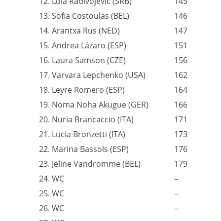
12. Lola Radivojevic (SRB)
145
13. Sofia Costoulas (BEL)
146
14. Arantxa Rus (NED)
147
15. Andrea Lázaro (ESP)
151
16. Laura Samson (CZE)
156
17. Varvara Lepchenko (USA)
162
18. Leyre Romero (ESP)
164
19. Noma Noha Akugue (GER)
166
20. Nuria Brancaccio (ITA)
171
21. Lucia Bronzetti (ITA)
173
22. Marina Bassols (ESP)
176
23. Jeline Vandromme (BEL)
179
24. WC
–
25. WC
–
26. WC
–