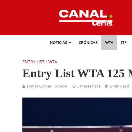
NOTICIAS
CRÓNICAS
WTA
ITF
ENTRY LIST
•
WTA
Entry List WTA 125 
Tomás Gómez Forcadell
3 meses hace
2 Min Read