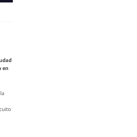
iudad
a en
la
cuito