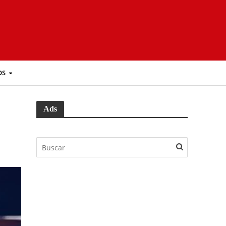
OS
Ads