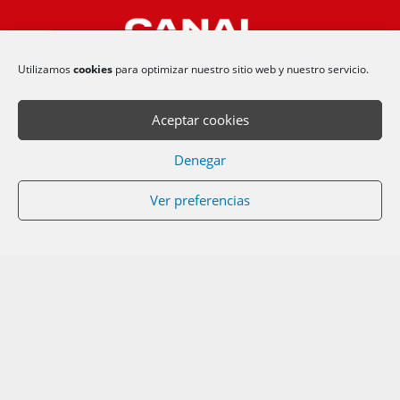
Canal Tenis -
Actualidad tenis
Utilizamos
cookies
para optimizar nuestro sitio web y nuestro servicio.
Contacto
Aceptar cookies
Denegar
info@canaltenis.com
Sitios recomendados
Ver preferencias
Resultados deportivos en vivo
Copyright © 2024 CanalTenis
SITEMAP
CONTACTO
COOKIES
AVISO LEGAL
POLÍTICA DE COOKIES
POLÍTICA DE PRIVACIDAD