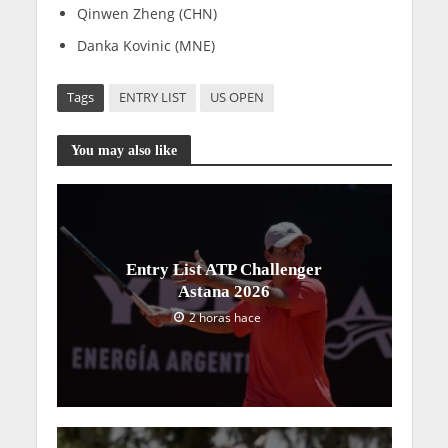
Qinwen Zheng (CHN)
Danka Kovinic (MNE)
Tags
ENTRY LIST
US OPEN
You may also like
Entry List ATP Challenger
Astana 2026
2 horas hace