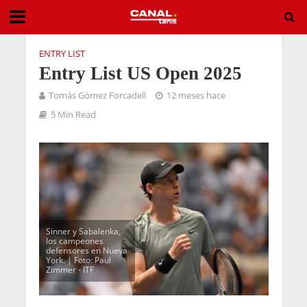
ENTRY LIST
Entry List US Open 2025
Tomás Gómez Forcadell
12 meses hace
5 Min Read
Sinner y Sabalenka,
los campeones
defensores en Nueva
York. | Foto: Paul
Zimmer - ITF