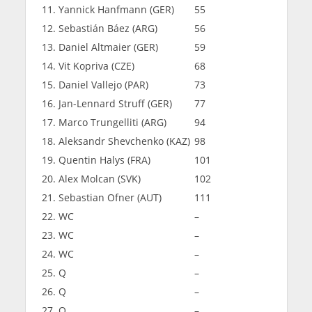
11. Yannick Hanfmann (GER)
55
12. Sebastián Báez (ARG)
56
13. Daniel Altmaier (GER)
59
14. Vit Kopriva (CZE)
68
15. Daniel Vallejo (PAR)
73
16. Jan-Lennard Struff (GER)
77
17. Marco Trungelliti (ARG)
94
18. Aleksandr Shevchenko (KAZ)
98
19. Quentin Halys (FRA)
101
20. Alex Molcan (SVK)
102
21. Sebastian Ofner (AUT)
111
22. WC
–
23. WC
–
24. WC
–
25. Q
–
26. Q
–
27. Q
–