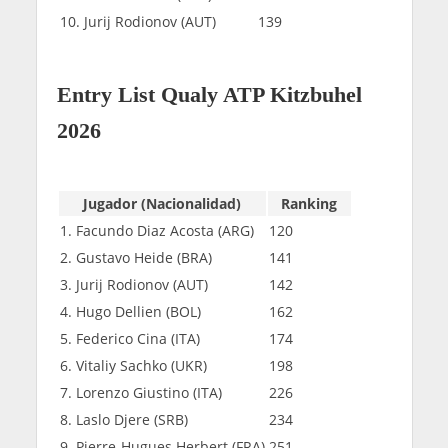
10. Jurij Rodionov (AUT)
139
Entry List Qualy ATP Kitzbuhel
2026
Jugador (Nacionalidad)
Ranking
1. Facundo Diaz Acosta (ARG)
120
2. Gustavo Heide (BRA)
141
3. Jurij Rodionov (AUT)
142
4. Hugo Dellien (BOL)
162
5. Federico Cina (ITA)
174
6. Vitaliy Sachko (UKR)
198
7. Lorenzo Giustino (ITA)
226
8. Laslo Djere (SRB)
234
9. Pierre-Hugues Herbert (FRA)
251