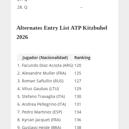
28. Q
–
Alternates Entry List ATP Kitzbuhel
2026
Jugador (Nacionalidad)
Ranking
1. Facundo Diaz Acosta (ARG)
120
2. Alexandre Muller (FRA)
125
3. Roman Safiullin (RUS)
127
4. Vilius Gaubas (LTU)
129
5. Stefano Travaglia (ITA)
130
6. Andrea Pellegrino (ITA)
131
7. Pedro Martinez (ESP)
134
8. Kyrian Jacquet (FRA)
136
9. Gustavo Heide (BRA)
138