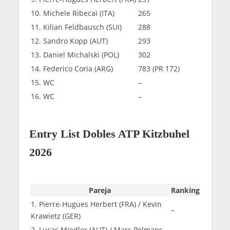
10. Michele Ribecai (ITA)
265
11. Kilian Feldbausch (SUI)
288
12. Sandro Kopp (AUT)
293
13. Daniel Michalski (POL)
302
14. Federico Coria (ARG)
783 (PR 172)
15. WC
–
16. WC
–
Entry List Dobles ATP Kitzbuhel
2026
Pareja
Ranking
1. Pierre-Hugues Herbert (FRA) / Kevin
–
Krawietz (GER)
2. Lucas Miedler (AUT) / Marc Polmans