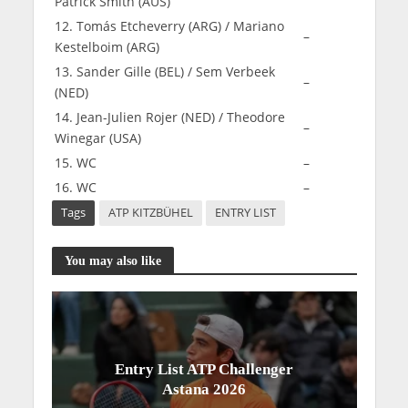
Patrick Smith (AUS)
12. Tomás Etcheverry (ARG) / Mariano
–
Kestelboim (ARG)
13. Sander Gille (BEL) / Sem Verbeek
–
(NED)
14. Jean-Julien Rojer (NED) / Theodore
–
Winegar (USA)
15. WC
–
16. WC
–
Tags
ATP KITZBÜHEL
ENTRY LIST
You may also like
Entry List ATP Challenger
Astana 2026