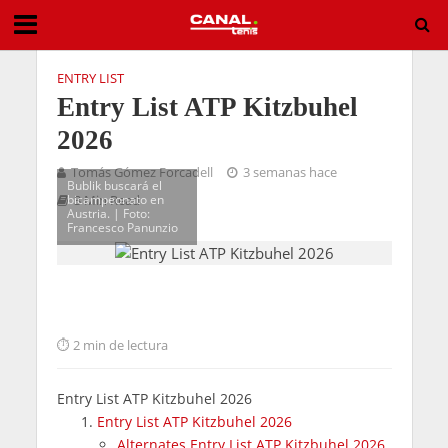
ENTRY LIST
Entry List ATP Kitzbuhel
2026
Tomás Gómez Forcadell
3 semanas hace
Bublik buscará el
bicampeonato en
3 Min Read
Austria. | Foto:
Francesco Panunzio
2 min de lectura
Entry List ATP Kitzbuhel 2026
Entry List ATP Kitzbuhel 2026
Alternates Entry List ATP Kitzbuhel 2026