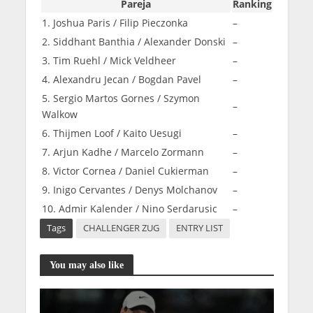
Pareja
Ranking
1. Joshua Paris / Filip Pieczonka
–
2. Siddhant Banthia / Alexander Donski
–
3. Tim Ruehl / Mick Veldheer
–
4. Alexandru Jecan / Bogdan Pavel
–
5. Sergio Martos Gornes / Szymon
–
Walkow
6. Thijmen Loof / Kaito Uesugi
–
7. Arjun Kadhe / Marcelo Zormann
–
8. Victor Cornea / Daniel Cukierman
–
9. Inigo Cervantes / Denys Molchanov
–
10. Admir Kalender / Nino Serdarusic
–
Tags
CHALLENGER ZUG
ENTRY LIST
You may also like