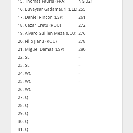
15. Thomas Faurel (FRA)
NG 321
16. Buvaysar Gadamauri (BEL)
255
17. Daniel Rincon (ESP)
261
18. Cezar Cretu (ROU)
272
19. Alvaro Guillen Meza (ECU)
276
20. Filio Jianu (ROU)
278
21. Miguel Damas (ESP)
280
22. SE
–
23. SE
–
24. WC
–
25. WC
–
26. WC
–
27. Q
–
28. Q
–
29. Q
–
30. Q
–
31. Q
–