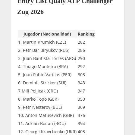
Entry List Qualy ATP Challenger
Zug 2026
Jugador (Nacionalidad)
Ranking
1. Martin Krumich (CZE)
282
2. Petr Bar Biryukov (RUS)
286
3. Juan Bautista Torres (ARG)
290
4. Thiago Monteiro (BRA)
292
5. Juan Pablo Varillas (PER)
308
6. Dominic Stricker (SUI)
343
7.Mili Poljicak (CRO)
347
8. Marko Topo (GER)
350
9. Petr Nesterov (BUL)
369
10. Anton Matusevich (GBR)
376
11. Adrian Boitan (ROU)
394
12. Georgii Kravchenko (UKR)
403