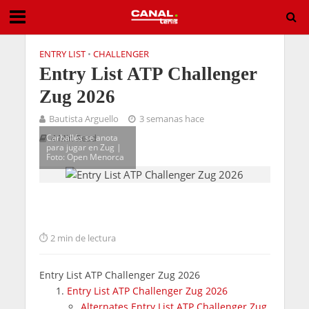
ENTRY LIST
•
CHALLENGER
Entry List ATP Challenger
Zug 2026
Bautista Arguello
3 semanas hace
Carballés se anota
4 Min Read
para jugar en Zug |
Foto: Open Menorca
2 min de lectura
Entry List ATP Challenger Zug 2026
Entry List ATP Challenger Zug 2026
Alternates Entry List ATP Challenger Zug