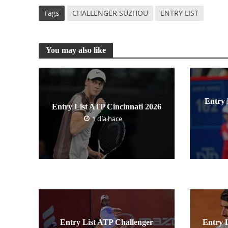
Tags
CHALLENGER SUZHOU
ENTRY LIST
You may also like
Entry 
Entry List ATP Cincinnati 2026
1 día hace
Entry List ATP Challenger
Entry 