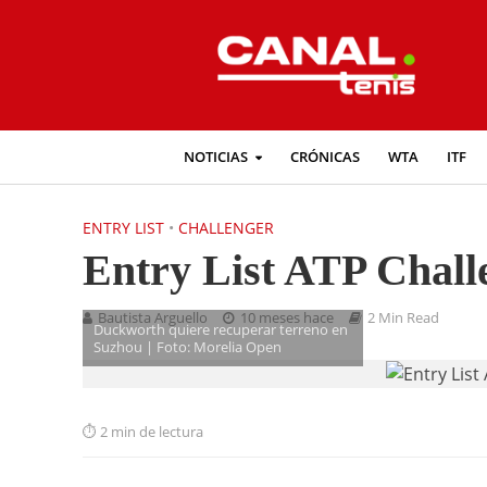
NOTICIAS
CRÓNICAS
WTA
ITF
ENTRY LIST
•
CHALLENGER
Entry List ATP Chall
Bautista Arguello
10 meses hace
2 Min Read
Duckworth quiere recuperar terreno en
Suzhou | Foto: Morelia Open
2 min de lectura