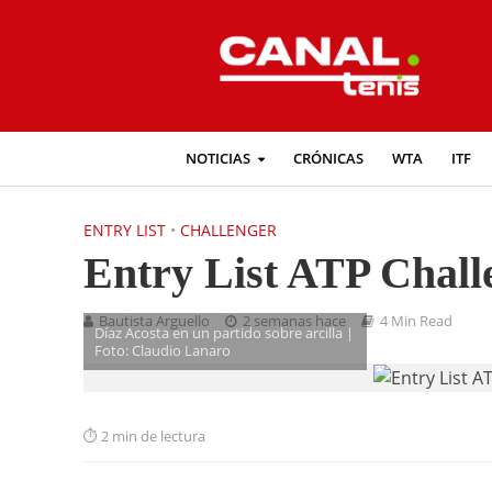
NOTICIAS
CRÓNICAS
WTA
ITF
ENTRY LIST
•
CHALLENGER
Entry List ATP Chall
Bautista Arguello
2 semanas hace
4 Min Read
Díaz Acosta en un partido sobre arcilla |
Foto: Claudio Lanaro
2 min de lectura