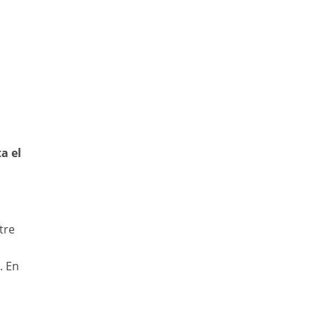
a el
tre
. En