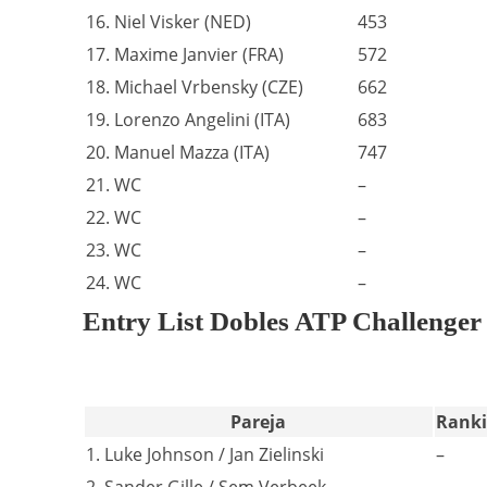
16. Niel Visker (NED)
453
17. Maxime Janvier (FRA)
572
18. Michael Vrbensky (CZE)
662
19. Lorenzo Angelini (ITA)
683
20. Manuel Mazza (ITA)
747
21. WC
–
22. WC
–
23. WC
–
24. WC
–
Entry List Dobles ATP Challenge
Pareja
Rank
1. Luke Johnson / Jan Zielinski
–