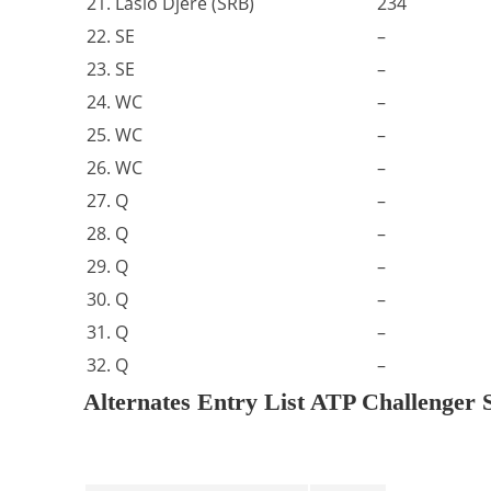
21. Laslo Djere (SRB)
234
22. SE
–
23. SE
–
24. WC
–
25. WC
–
26. WC
–
27. Q
–
28. Q
–
29. Q
–
30. Q
–
31. Q
–
32. Q
–
Alternates Entry List ATP Challenger