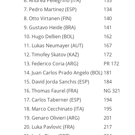
6. Andrea Pellegrino (ITA)
133
7. Pedro Martinez (ESP)
134
8. Otto Virtanen (FIN)
140
9. Gustavo Heide (BRA)
141
10. Hugo Dellien (BOL)
162
11. Lukas Neumayer (AUT)
167
12. Timofey Skatov (KAZ)
172
13. Federico Coria (ARG)
PR 172
14. Juan Carlos Prado Angelo (BOL)
181
15. David Jorda Sanchis (ESP)
184
16. Thomas Faurel (FRA)
NG 321
17. Carlos Taberner (ESP)
194
18. Marco Cecchinato (ITA)
195
19. Genaro Olivieri (ARG)
201
20. Luka Pavlovic (FRA)
217