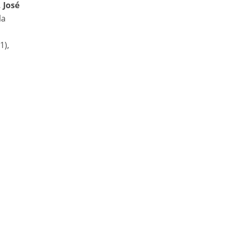
 José
la
1),