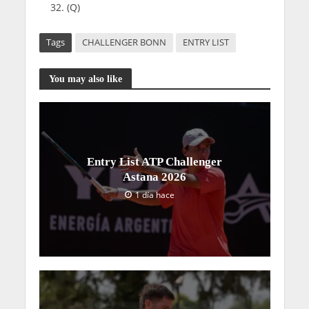
(Q)
Tags
CHALLENGER BONN
ENTRY LIST
You may also like
Entry List ATP Challenger
Astana 2026
1 día hace