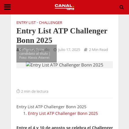
ENTRY LIST
•
CHALLENGER
Entry List ATP Challenger
Bonn 2025
Collignon, firme
Bautista Arguello
julio 17, 2025
2 Min Read
candidato al título |
Foto: Alexis Atteret
2 min de lectura
Entry List ATP Challenger Bonn 2025
Entry List ATP Challenger Bonn 2025
Entre el 4 y 10 de agosto se celebra el Challenger