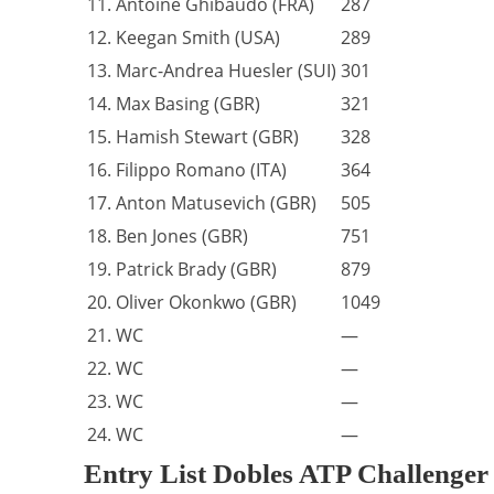
11. Antoine Ghibaudo (FRA)
287
12. Keegan Smith (USA)
289
13. Marc-Andrea Huesler (SUI)
301
14. Max Basing (GBR)
321
15. Hamish Stewart (GBR)
328
16. Filippo Romano (ITA)
364
17. Anton Matusevich (GBR)
505
18. Ben Jones (GBR)
751
19. Patrick Brady (GBR)
879
20. Oliver Okonkwo (GBR)
1049
21. WC
—
22. WC
—
23. WC
—
24. WC
—
Entry List Dobles ATP Challenge