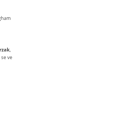
ngham
rzak
,
 se ve