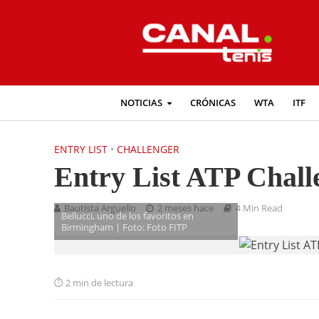
NOTICIAS
CRÓNICAS
WTA
ITF
ENTRY LIST
•
CHALLENGER
Entry List ATP Chal
Bautista Arguello
2 meses hace
4 Min Read
Bellucci, uno de los favoritos en
Birmingham | Foto: Foto FITP
2 min de lectura