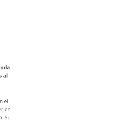
unda
 al
n el
er en
m. Su