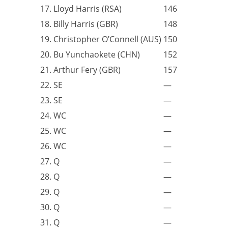
17. Lloyd Harris (RSA)
146
18. Billy Harris (GBR)
148
19. Christopher O’Connell (AUS)
150
20. Bu Yunchaokete (CHN)
152
21. Arthur Fery (GBR)
157
22. SE
—
23. SE
—
24. WC
—
25. WC
—
26. WC
—
27. Q
—
28. Q
—
29. Q
—
30. Q
—
31. Q
—