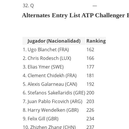
32. Q
—
Alternates Entry List ATP Challenger
Jugador (Nacionalidad)
Ranking
1. Ugo Blanchet (FRA)
162
2. Chris Rodesch (LUX)
166
3. Elias Ymer (SWE)
177
4. Clement Chidekh (FRA)
181
5. Alexis Galarneau (CAN)
192
6. Stefanos Sakellaridis (GRE)
200
7. Juan Pablo Ficovich (ARG)
203
8. Harry Wendelken (GBR)
226
9. Felix Gill (GBR)
234
10. Zhizhen Zhang (CHN)
237