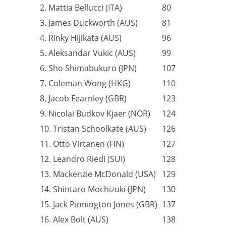
2. Mattia Bellucci (ITA)
80
3. James Duckworth (AUS)
81
4. Rinky Hijikata (AUS)
96
5. Aleksandar Vukic (AUS)
99
6. Sho Shimabukuro (JPN)
107
7. Coleman Wong (HKG)
110
8. Jacob Fearnley (GBR)
123
9. Nicolai Budkov Kjaer (NOR)
124
10. Tristan Schoolkate (AUS)
126
11. Otto Virtanen (FIN)
127
12. Leandro Riedi (SUI)
128
13. Mackenzie McDonald (USA)
129
14. Shintaro Mochizuki (JPN)
130
15. Jack Pinnington Jones (GBR)
137
16. Alex Bolt (AUS)
138