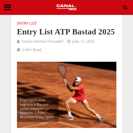
ENTRY LIST
Entry List ATP Bastad 2025
Tomás Gómez Forcadell
julio 12, 2025
2 Min Read
Fran Cerúndolo
regresa a Bastad
como máximo
favorito. | Foto:
Movistar Chile Open