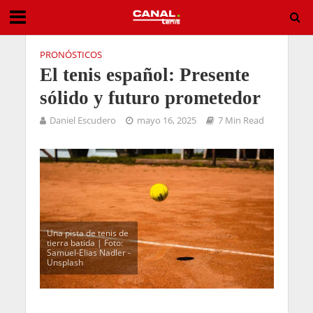
PRONÓSTICOS
El tenis español: Presente
sólido y futuro prometedor
Daniel Escudero
mayo 16, 2025
7 Min Read
Una pista de tenis de
tierra batida | Foto:
Samuel-Elias Nadler -
Unsplash