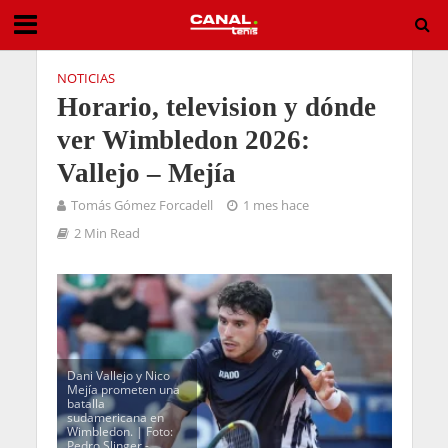
NOTICIAS
Horario, television y dónde
ver Wimbledon 2026:
Vallejo – Mejía
Tomás Gómez Forcadell
1 mes hace
2 Min Read
Dani Vallejo y Nico
Mejía prometen una
batalla
sudamericana en
Wimbledon. | Foto:
Pedro Slinger -