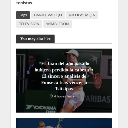
tenistas
.
Tags
DANIEL VALLEJO
NICOLÁS MEJÍA
TELEVISIÓN
WIMBLEDON
You may also like
“El Joao del año pasado
hubiera perdido la cabeza”:
El sincero análisis de
Fonseca tras vencer a
Tsitsipas
4 horas hace