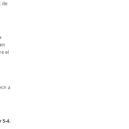
t de
a
 en
re el
ecir a
 5-4.