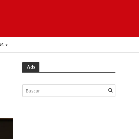
OS
Ads