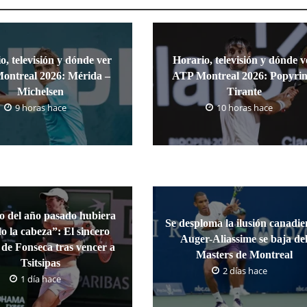
o, televisión y dónde ver
Horario, televisión y dónde v
ontreal 2026: Mérida –
ATP Montreal 2026: Popyrin
Michelsen
Tirante
9 horas hace
10 horas hace
o del año pasado hubiera
Se desploma la ilusión canadie
o la cabeza”: El sincero
Auger-Aliassime se baja de
s de Fonseca tras vencer a
Masters de Montreal
Tsitsipas
2 días hace
1 día hace