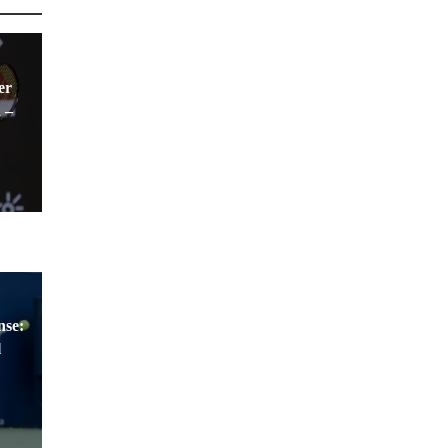
er
 –
nse:
l