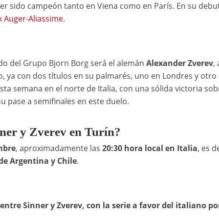
aber sido campeón tanto en Viena como en París. En su debu
x Auger-Aliassime.
rtido del Grupo Bjorn Borg será el alemán
Alexander Zverev
, 
o, ya con dos títulos en su palmarés, uno en Londres y otro
a semana en el norte de Italia, con una sólida victoria sob
u pase a semifinales en este duelo.
nner y Zverev en Turín?
mbre
, aproximadamente las
20:30 hora local en Italia
, es d
de Argentina y Chile
.
ntre Sinner y Zverev, con la serie a favor del italiano por