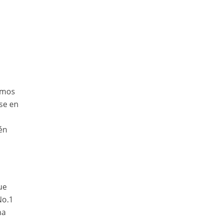
tamos
rse en
én
ue
No.1
na