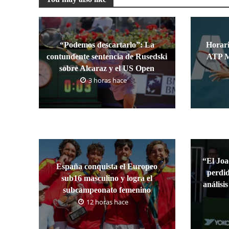
“Podemos descartarlo”: La
Horari
contundente sentencia de Rusedski
ATP M
sobre Alcaraz y el US Open
3 horas hace
“El Joa
España conquista el Europeo
perdid
sub16 masculino y logra el
análisi
subcampeonato femenino
12 horas hace