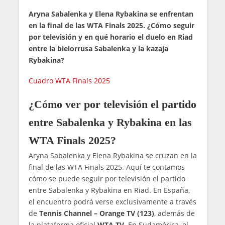
Aryna Sabalenka y Elena Rybakina se enfrentan
en la final de las WTA Finals 2025. ¿Cómo seguir
por televisión y en qué horario el duelo en Riad
entre la bielorrusa Sabalenka y la kazaja
Rybakina?
Cuadro WTA Finals 2025
¿Cómo ver por televisión el partido
entre Sabalenka y Rybakina en las
WTA Finals 2025?
Aryna Sabalenka y Elena Rybakina se cruzan en la
final de las WTA Finals 2025. Aquí te contamos
cómo se puede seguir por televisión el partido
entre Sabalenka y Rybakina en Riad. En España,
el encuentro podrá verse exclusivamente a través
de
Tennis Channel – Orange TV (123)
, además de
la plataforma oficial
WTA TV
. En Sudamérica, el