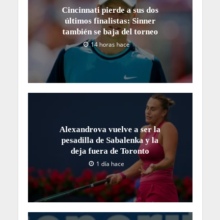
Cincinnati pierde a sus dos
últimos finalistas: Sinner
también se baja del torneo
14 horas hace
Alexandrova vuelve a ser la
pesadilla de Sabalenka y la
deja fuera de Toronto
1 día hace