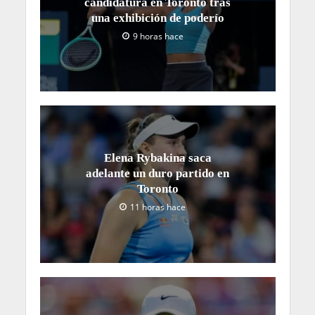
candidatura en Toronto tras
una exhibición de poderío
9 horas hace
Elena Rybakina saca
adelante un duro partido en
Toronto
11 horas hace