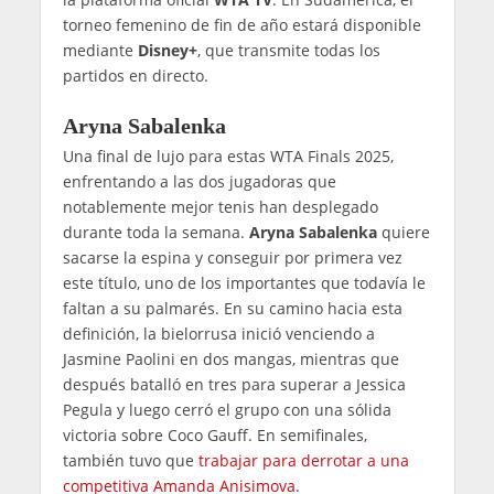
torneo femenino de fin de año estará disponible
mediante
Disney+
, que transmite todas los
partidos en directo.
Aryna Sabalenka
Una final de lujo para estas WTA Finals 2025,
enfrentando a las dos jugadoras que
notablemente mejor tenis han desplegado
durante toda la semana.
Aryna Sabalenka
quiere
sacarse la espina y conseguir por primera vez
este título, uno de los importantes que todavía le
faltan a su palmarés. En su camino hacia esta
definición, la bielorrusa inició venciendo a
Jasmine Paolini en dos mangas, mientras que
después batalló en tres para superar a Jessica
Pegula y luego cerró el grupo con una sólida
victoria sobre Coco Gauff. En semifinales,
también tuvo que
trabajar para derrotar a una
competitiva Amanda Anisimova
.