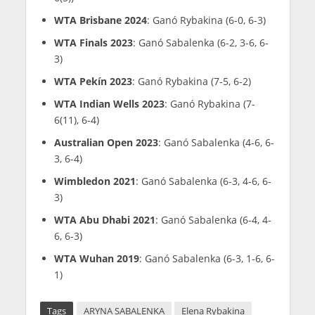
WTA Brisbane 2024
: Ganó Rybakina (6-0, 6-3)
WTA Finals 2023
: Ganó Sabalenka (6-2, 3-6, 6-
3)
WTA Pekín 2023
: Ganó Rybakina (7-5, 6-2)
WTA Indian Wells 2023
: Ganó Rybakina (7-
6(11), 6-4)
Australian Open 2023
: Ganó Sabalenka (4-6, 6-
3, 6-4)
Wimbledon 2021
: Ganó Sabalenka (6-3, 4-6, 6-
3)
WTA Abu Dhabi 2021
: Ganó Sabalenka (6-4, 4-
6, 6-3)
WTA Wuhan 2019
: Ganó Sabalenka (6-3, 1-6, 6-
1)
Tags
ARYNA SABALENKA
Elena Rybakina