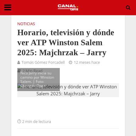
NOTICIAS
Horario, televisión y dónde
ver ATP Winston Salem
2025: Majchrzak – Jarry
Tomás Gómez Forcadell
12 meses hace
2 Min Read
Nico Jarry inicia su
camino por Winston
Salem. | Foto:
Chengdu Open
2 min de lectura