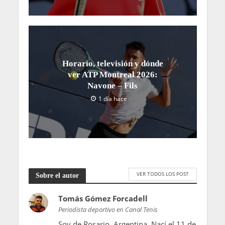
Horario, televisión y dónde
ver ATP Montreal 2026:
Navone – Fils
1 día hace
VER TODOS LOS POST
Sobre el autor
Tomás Gómez Forcadell
Periodista deportivo en Canal Tenis
Soy de Rosario, Argentina. Nací el 11 de