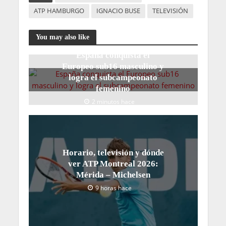
ATP HAMBURGO
IGNACIO BUSE
TELEVISIÓN
You may also like
España conquista el
Europeo sub16 masculino y
logra el subcampeonato
femenino
2 minutos hace
Horario, televisión y dónde
ver ATP Montreal 2026:
Mérida – Michelsen
9 horas hace