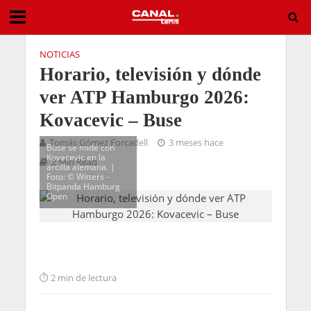
NOTICIAS
Horario, televisión y dónde
ver ATP Hamburgo 2026:
Kovacevic – Buse
Tomás Gómez Forcadell
3 meses hace
Buse se mide con
Kovacevic en la
2 Min Read
arcilla alemana. |
Foto: ©️ Witters -
Bitpanda Hamburg
Open
2 min de lectura