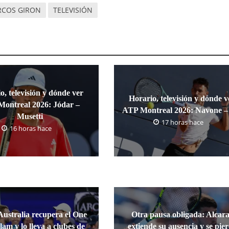
COS GIRON
TELEVISIÓN
o, televisión y dónde ver
Horario, televisión y dónde v
ontreal 2026: Jódar –
ATP Montreal 2026: Navone – 
Musetti
17 horas hace
16 horas hace
Australia recupera el One
Otra pausa obligada: Alcar
lam y lo lleva a clubes de
extiende su ausencia y se pie