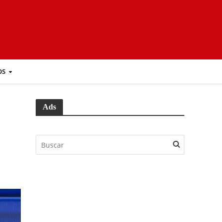
OS
Ads