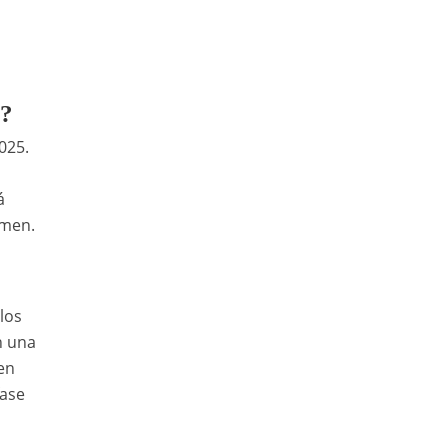
i?
025.
á
amen.
los
n una
en
fase