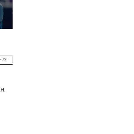
 POST
RH.