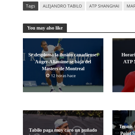
Tags
ALEJANDRO TABILO
ATP SHANGHAI
MAR
You may also like
Se desploma la ilusión canadiense:
Horari
Auger-Aliassime se baja del
ATP M
Masters de Montreal
12 horas hace
Tennis 
Tabilo paga muy caro un puñado
Point S