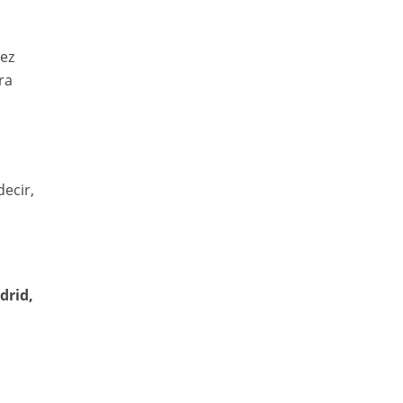
dez
ra
decir,
drid,