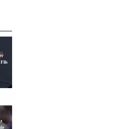
er
Fils
az
rde