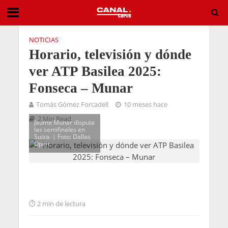
NOTICIAS
Horario, televisión y dónde
ver ATP Basilea 2025:
Fonseca – Munar
Tomás Gómez Forcadell
10 meses hace
2 Min Read
Jaume Munar disputa
las semifinales en
Suiza. | Foto: Dallas
Open
2 min de lectura