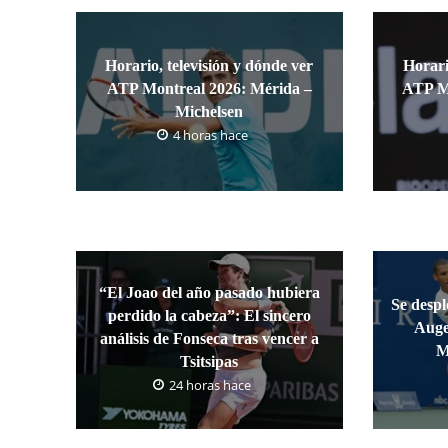
Horario, televisión y dónde ver
Horari
ATP Montreal 2026: Mérida –
ATP Mo
Michelsen
4 horas hace
“El Joao del año pasado hubiera
Se despl
perdido la cabeza”: El sincero
Auge
análisis de Fonseca tras vencer a
M
Tsitsipas
24 horas hace