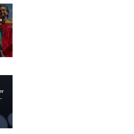
eo
er
–