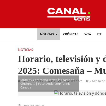
NOTICIAS
CRÓNICAS
WTA
ITF
NOTICIAS
Horario, televisión y
2025: Comesaña – M
Munar y Comesaña se ven las caras en
Tomás Gómez Forcadell
12 meses hace
2 Min Read
Cincinnati. | Foto: Anderson/Tennis
Canada
2 min de lectura