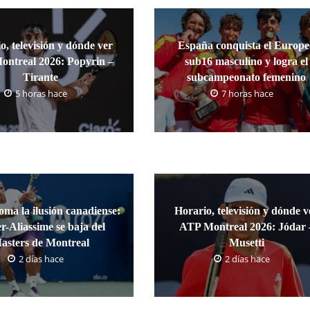
o, televisión y dónde ver
España conquista el Europ
ntreal 2026: Popyrin –
sub16 masculino y logra el
Tirante
subcampeonato femenino
5 horas hace
7 horas hace
oma la ilusión canadiense:
Horario, televisión y dónde v
r-Aliassime se baja del
ATP Montreal 2026: Jódar 
asters de Montreal
Musetti
2 días hace
2 días hace