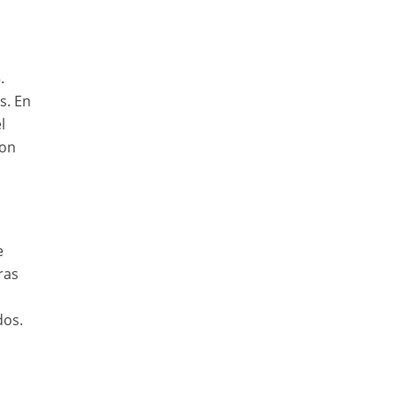
.
s. En
l
con
e
ras
n
dos.