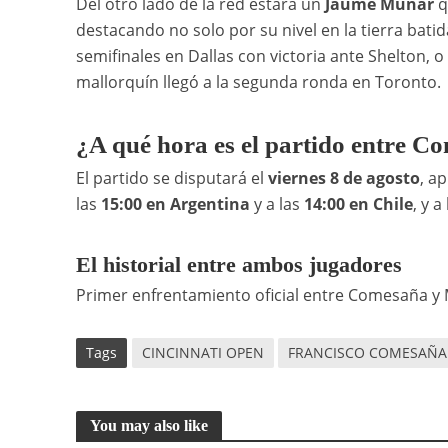
Del otro lado de la red estará un
Jaume Munar
q
destacando no solo por su nivel en la tierra bati
semifinales en Dallas con victoria ante Shelton,
mallorquín llegó a la segunda ronda en Toronto.
¿A qué hora es el partido entre 
El partido se disputará el
viernes 8 de agosto
, a
las
15:00 en Argentina
y a las
14:00 en Chile
, y a
El historial entre ambos jugadores
Primer enfrentamiento oficial entre Comesaña y
Tags
CINCINNATI OPEN
FRANCISCO COMESAÑA
You may also like