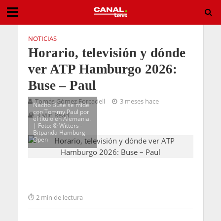
NOTICIAS
Horario, televisión y dónde
ver ATP Hamburgo 2026:
Buse – Paul
Tomás Gómez Forcadell
3 meses hace
Nacho Buse se mide
con Tommy Paul por
3 Min Read
el título en Alemania.
| Foto: ©️ Witters -
Bitpanda Hamburg
Open
2 min de lectura