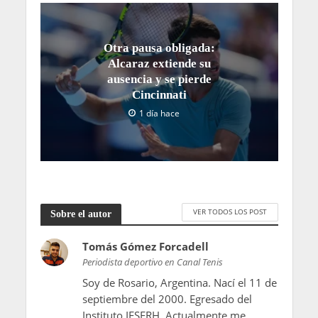
Otra pausa obligada:
Alcaraz extiende su
ausencia y se pierde
Cincinnati
1 día hace
VER TODOS LOS POST
Sobre el autor
Tomás Gómez Forcadell
Periodista deportivo en Canal Tenis
Soy de Rosario, Argentina. Nací el 11 de
septiembre del 2000. Egresado del
Instituto IESERH. Actualmente me