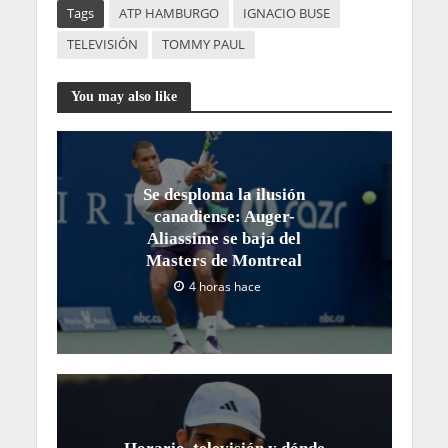
Tags
ATP HAMBURGO
IGNACIO BUSE
TELEVISIÓN
TOMMY PAUL
You may also like
Se desploma la ilusión
canadiense: Auger-
Aliassime se baja del
Masters de Montreal
4 horas hace