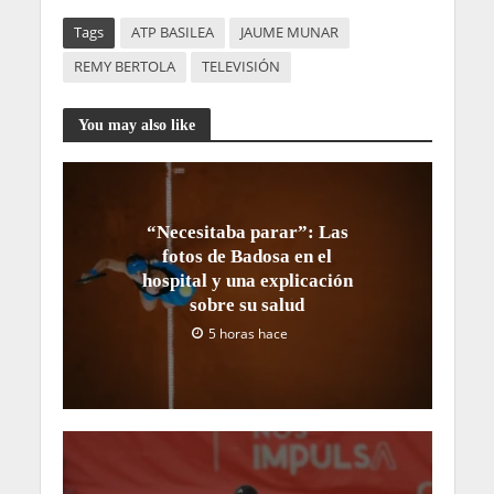
Tags
ATP BASILEA
JAUME MUNAR
REMY BERTOLA
TELEVISIÓN
You may also like
“Necesitaba parar”: Las
fotos de Badosa en el
hospital y una explicación
sobre su salud
5 horas hace