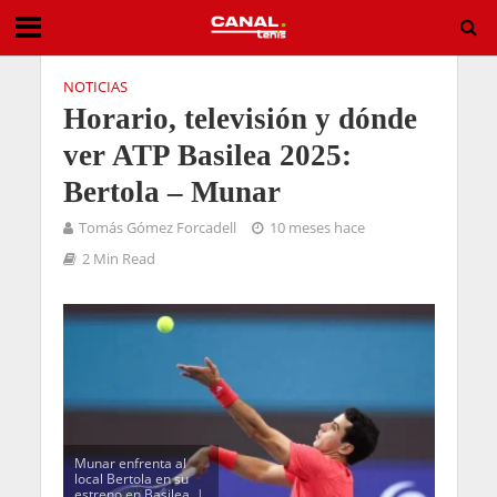
NOTICIAS
Horario, televisión y dónde
ver ATP Basilea 2025:
Bertola – Munar
Tomás Gómez Forcadell
10 meses hace
2 Min Read
Munar enfrenta al
local Bertola en su
estreno en Basilea. |