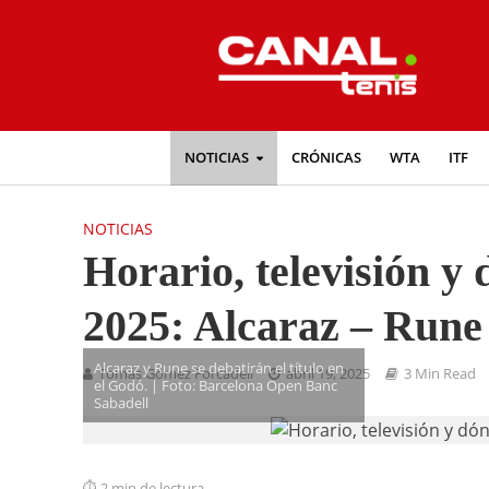
NOTICIAS
CRÓNICAS
WTA
ITF
NOTICIAS
Horario, televisión y
2025: Alcaraz – Rune
Alcaraz y Rune se debatirán el título en
Tomás Gómez Forcadell
abril 19, 2025
3 Min Read
el Godó. | Foto: Barcelona Open Banc
Sabadell
2 min de lectura