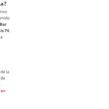
na?
amos
artido
Bar
is TV
.
 a
de la
 de
,
 en