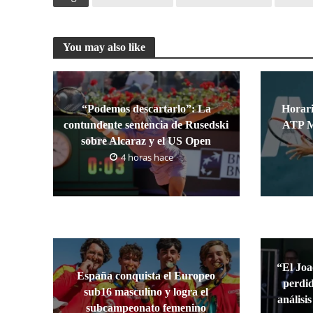
You may also like
“Podemos descartarlo”: La
Horari
contundente sentencia de Rusedski
ATP M
sobre Alcaraz y el US Open
4 horas hace
“El Joa
España conquista el Europeo
perdid
sub16 masculino y logra el
análisi
subcampeonato femenino