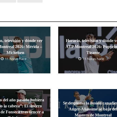
o, televisión y dónde ver
Horario, televisión y dónde v
ontreal 2026: Mérida –
ATP Montreal 2026: Popyrin
Michelsen
Tirante
11 horas hace
11 horas hace
o del año pasado hubiera
Se desploma la ilusión canadie
o la cabeza”: El sincero
Auger-Aliassime se baja de
s de Fonseca tras vencer a
Masters de Montreal