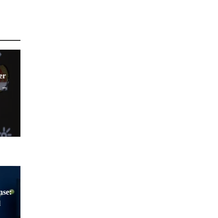
er
 –
nse:
l