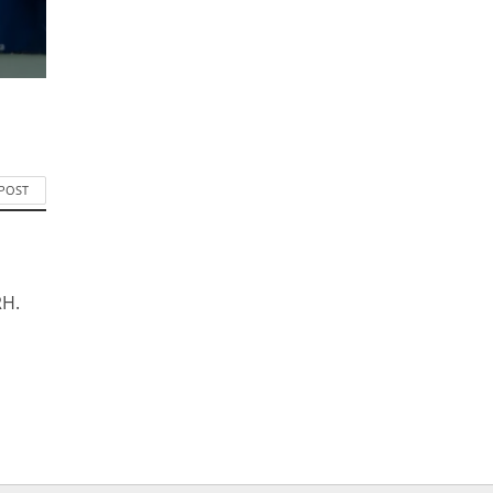
 POST
RH.