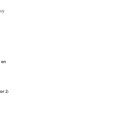
uy
 en
or 2-