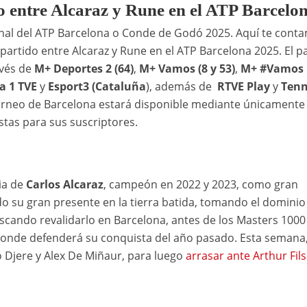
do entre Alcaraz y Rune en el ATP Barcelo
final del ATP Barcelona o Conde de Godó 2025. Aquí te cont
 partido entre Alcaraz y Rune en el ATP Barcelona 2025. El p
avés de
M+ Deportes 2 (64)
,
M+ Vamos (8 y 53)
,
M+ #Vamos 
a 1 TVE
y
Esport3 (Cataluña
), además de
RTVE Play
y
Tenn
 torneo de Barcelona estará disponible mediante únicamente
istas para sus suscriptores.
cia de
Carlos Alcaraz
, campeón en 2022 y 2023, como gran
o su gran presente en la tierra batida, tomando el dominio 
uscando revalidarlo en Barcelona, antes de los Masters 1000
donde defenderá su conquista del año pasado. Esta semana
o Djere y Alex De Miñaur, para luego
arrasar ante Arthur Fils