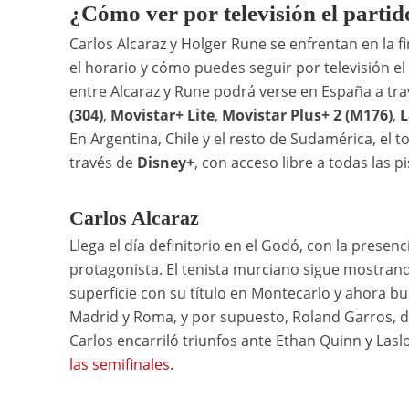
¿Cómo ver por televisión el parti
Carlos Alcaraz y Holger Rune se enfrentan en la 
el horario y cómo puedes seguir por televisión el
entre Alcaraz y Rune podrá verse en España a tr
(304)
,
Movistar+ Lite
,
Movistar Plus+ 2 (M176)
,
L
En Argentina, Chile y el resto de Sudamérica, el
través de
Disney+
, con acceso libre a todas las p
Carlos Alcaraz
Llega el día definitorio en el Godó, con la presen
protagonista. El tenista murciano sigue mostrand
superficie con su título en Montecarlo y ahora b
Madrid y Roma, y por supuesto, Roland Garros, 
Carlos encarriló triunfos ante Ethan Quinn y Lasl
las semifinales
.