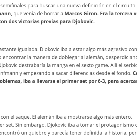
s semifinales para buscar una nueva definición en el circuito
mann
, que venía de borrar a
Marcos Giron. Era la tercera v
con dos victorias previas para Djokovic.
stante igualada. Djokovic iba a estar algo más agresivo con
o encontrar la manera de doblegar al alemán, desperdician
jokovic destrabaría la manga en el sexto game. Allí el serbi
Hanfmann y empezando a sacar diferencias desde el fondo.
C
roblemas, iba a llevarse el primer set por 6-3, para acerca
con el saque. El alemán iba a mostrarse algo más entero,
er set. Sin embargo, Djokovic iba a tomar el protagonismo 
ontró un quiebre y parecía tener definida la historia, pe