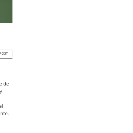
 POST
e de
y
el
nte,