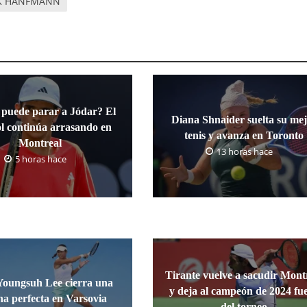
K HANFMANN
 puede parar a Jódar? El
Diana Shnaider suelta su me
l continúa arrasando en
tenis y avanza en Toronto
Montreal
13 horas hace
5 horas hace
Tirante vuelve a sacudir Mont
Youngsuh Lee cierra una
y deja al campeón de 2024 fu
a perfecta en Varsovia
del torneo