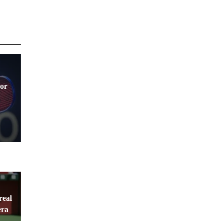
jor
real
era