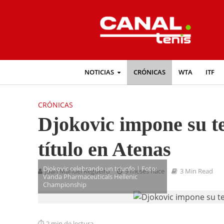
NOTICIAS
CRÓNICAS
WTA
ITF
CRÓNICAS
Djokovic impone su t
título en Atenas
Djokovic celebrando un triunfo | Foto:
Juan Manuel Regueiro
9 meses hace
3 Min Read
Vanda Pharmaceuticals Hellenic
Championship
2 min de lectura