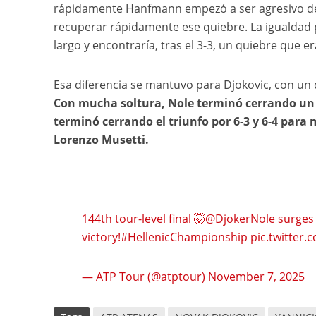
rápidamente Hanfmann empezó a ser agresivo des
recuperar rápidamente ese quiebre. La igualdad 
largo y encontraría, tras el 3-3, un quiebre que era
Esa diferencia se mantuvo para Djokovic, con un q
Con mucha soltura, Nole terminó cerrando un
terminó cerrando el triunfo por 6-3 y 6-4 para
Lorenzo Musetti.
144th tour-level final 🤯
@DjokerNole
surges 
victory!
#HellenicChampionship
pic.twitter.
— ATP Tour (@atptour)
November 7, 2025