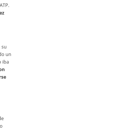
 ATP.
ez
 su
do un
o iba
on
rse
de
ro