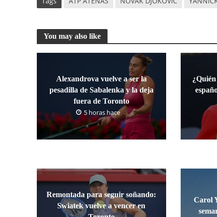
Tags
ATP ATENAS
NOVAK DJOKOVIC
YANNIC
You may also like
Alexandrova vuelve a ser la
¿Quién
pesadilla de Sabalenka y la deja
españo
fuera de Toronto
5 horas hace
Remontada para seguir soñando:
Carol 
Swiatek vuelve a vencer en
seman
Toronto