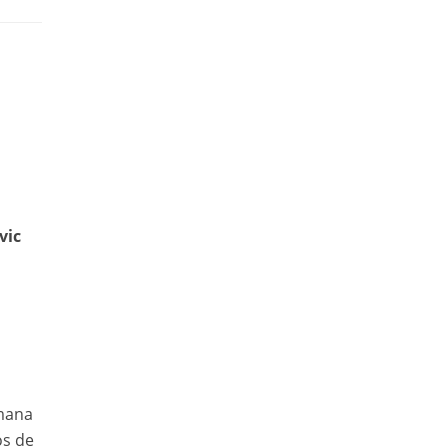
vic
emana
os de