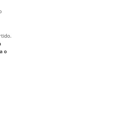
o
tido.
a
a o