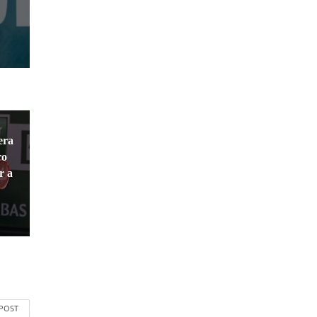
era
ro
r a
 POST