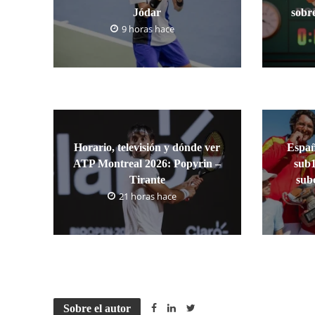
Jódar
sobr
9 horas hace
Horario, televisión y dónde ver
Españ
ATP Montreal 2026: Popyrin –
sub1
Tirante
sub
21 horas hace
Sobre el autor