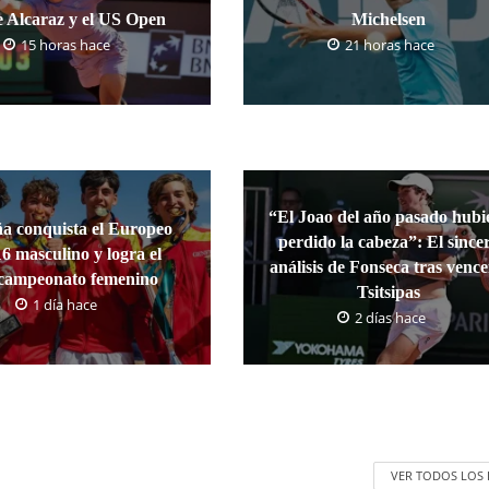
e Alcaraz y el US Open
Michelsen
15 horas hace
21 horas hace
“El Joao del año pasado hubi
a conquista el Europeo
perdido la cabeza”: El since
6 masculino y logra el
análisis de Fonseca tras vence
campeonato femenino
Tsitsipas
1 día hace
2 días hace
VER TODOS LOS