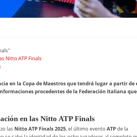
nals"
as Nitto ATP Finals
s
ncia en la Copa de Maestros que tendrá lugar a partir de 
nformaciones procedentes de la Federación Italiana que
pación en las Nitto ATP Finals
zo las
Nitto ATP Finals 2025
, el último evento
ATP
de la
no se sabe la identidad de los ocho jugadores al completo 