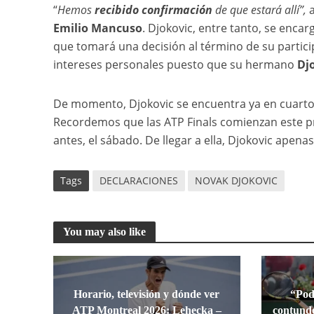
“
Hemos
recibido confirmación
de que estará allí”,
a
Emilio Mancuso
. Djokovic, entre tanto, se enc
que tomará una decisión al término de su partici
intereses personales puesto que su hermano
Dj
De momento, Djokovic se encuentra ya en cuarto
Recordemos que las ATP Finals comienzan este pr
antes, el sábado. De llegar a ella, Djokovic apena
Tags
DECLARACIONES
NOVAK DJOKOVIC
You may also like
Horario, televisión y dónde ver
“Pod
ATP Montreal 2026: Lehecka –
contunde