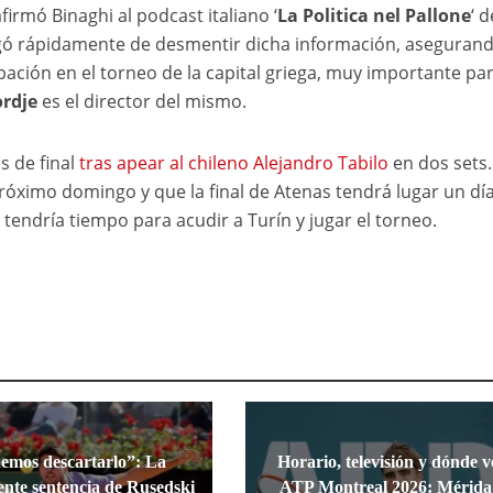
firmó Binaghi al podcast italiano ‘
La Politica nel Pallone
‘ d
argó rápidamente de desmentir dicha información, aseguran
pación en el torneo de la capital griega, muy importante pa
ordje
es el director del mismo.
s de final
tras apear al chileno Alejandro Tabilo
en dos sets.
óximo domingo y que la final de Atenas tendrá lugar un dí
s tendría tiempo para acudir a Turín y jugar el torneo.
emos descartarlo”: La
Horario, televisión y dónde v
nte sentencia de Rusedski
ATP Montreal 2026: Mérida