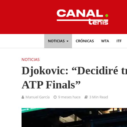
NOTICIAS
CRÓNICAS
WTA
ITF
NOTICIAS
Djokovic: “Decidiré tr
ATP Finals”
Manuel García
9 meses hace
3 Min Read