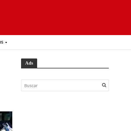
OS
Ads