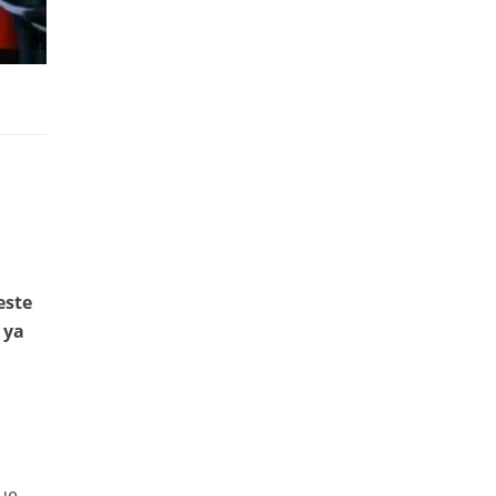
este
 ya
que