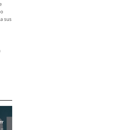
e
do
ra sus
a
er
 –