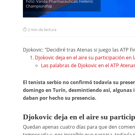
Foto: Vanda Pharmaceuticals Hellenic
Championship
2 min de lectura
Djokovic: "Decidiré tras Atenas si juego las ATP Fi
Djokovic deja en el aire su participación en l
Las palabras de Djokovic en el ATP Atena
El tenista serbio no confirmó todavía su prese
domingo en Turín, desmintiendo así, algunas i
daban por hecho su presencia.
Djokovic deja en el aire su partici
Quedan apenas cuatro días para que den comien
temporada y, por increíble que parezca, todavía 