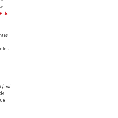
se
P de
ntes
r los
 final
 de
que