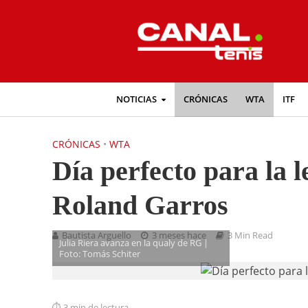
NOTICIAS
CRÓNICAS
WTA
ITF
CRÓNICAS
•
WTA
Día perfecto para la l
Roland Garros
Bautista Arguello
3 meses hace
3 Min Read
Julia Riera avanza en la qualy de RG |
Foto: Tomás Schiter
3 min de lectura