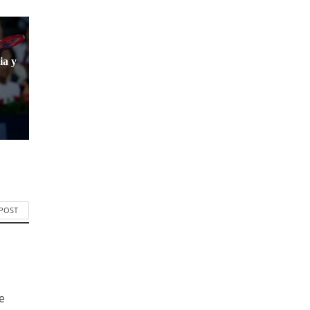
ia y
 POST
e