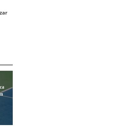
zar
ca
en