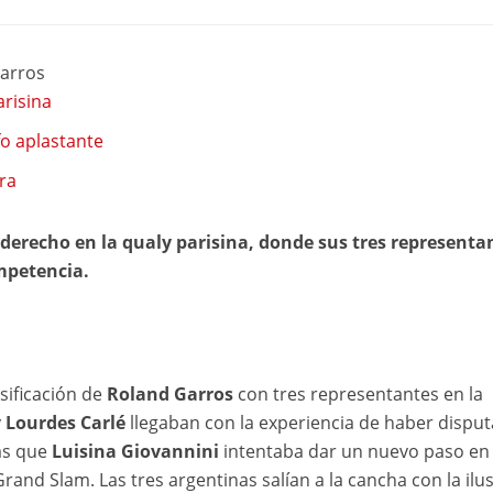
Garros
arisina
fo aplastante
ra
 derecho en la qualy parisina, donde sus tres representa
mpetencia.
sificación de
Roland Garros
con tres representantes en la
y
Lourdes Carlé
llegaban con la experiencia de haber dispu
as que
Luisina Giovannini
intentaba dar un nuevo paso en
and Slam. Las tres argentinas salían a la cancha con la ilu