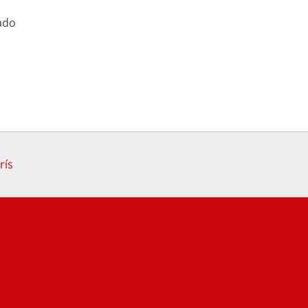
ado
rís