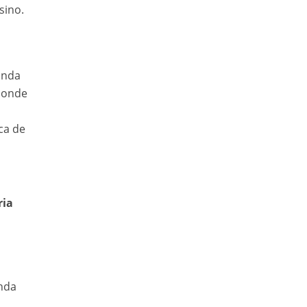
sino.
onda
 donde
ca de
ria
nda