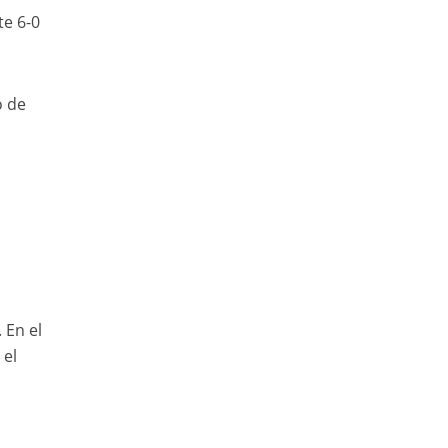
te 6-0
ó de
 En el
 el