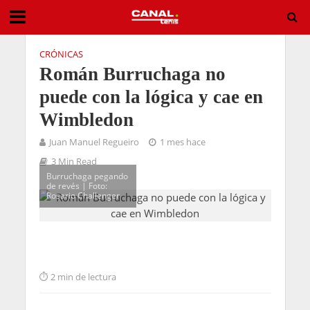
CRÓNICAS
Román Burruchaga no
puede con la lógica y cae en
Wimbledon
Juan Manuel Regueiro
1 mes hace
3 Min Read
Burruchaga pegando
de revés | Foto:
Rosario Challenger
2 min de lectura