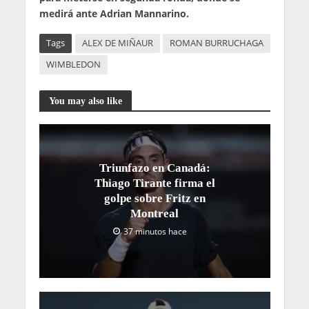
medirá ante Adrian Mannarino.
Tags
ALEX DE MIÑAUR
ROMAN BURRUCHAGA
WIMBLEDON
You may also like
Triunfazo en Canadá:
Thiago Tirante firma el
golpe sobre Fritz en
Montreal
37 minutos hace