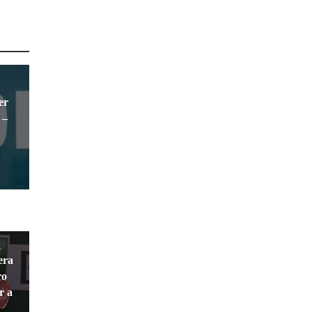
er
 –
era
ro
r a