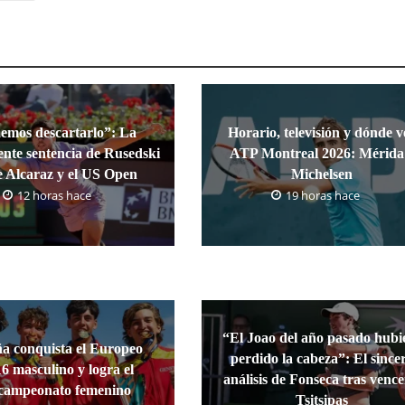
emos descartarlo”: La
Horario, televisión y dónde v
nte sentencia de Rusedski
ATP Montreal 2026: Mérida
e Alcaraz y el US Open
Michelsen
12 horas hace
19 horas hace
“El Joao del año pasado hubi
a conquista el Europeo
perdido la cabeza”: El since
6 masculino y logra el
análisis de Fonseca tras vence
campeonato femenino
Tsitsipas