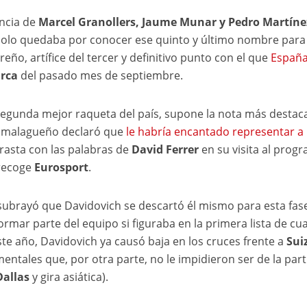
encia de
Marcel Granollers, Jaume Munar y Pedro Martíne
 solo quedaba por conocer ese quinto y último nombre para
ño, artífice del tercer y definitivo punto con el que
Españ
rca
del pasado mes de septiembre.
segunda mejor raqueta del país, supone la nota más destac
l malagueño declaró que
le habría encantado representar a
trasta con las palabras de
David Ferrer
en su visita al prog
 recoge
Eurosport
.
s subrayó que Davidovich se descartó él mismo para esta fas
rmar parte del equipo si figuraba en la primera lista de cu
e año, Davidovich ya causó baja en los cruces frente a
Sui
ntales que, por otra parte, no le impidieron ser de la part
Dallas
y gira asiática).