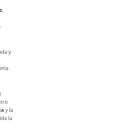
z
,
a
ada y
rama
e
atro
za
y la
ida la