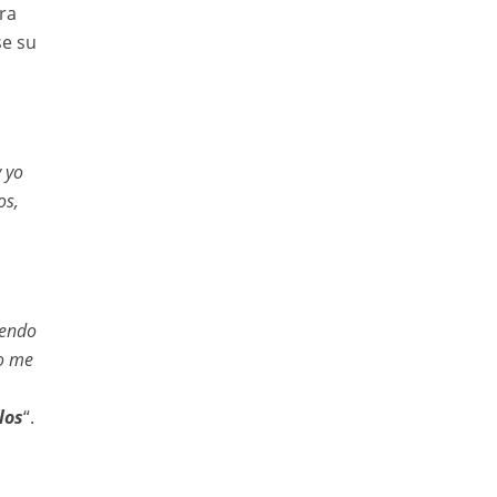
ra
se su
 yo
os,
iendo
no me
los
“.