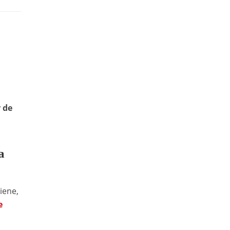
 de
a
iene,
e