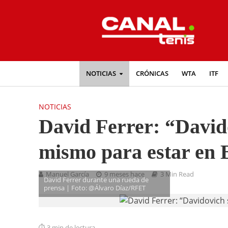
NOTICIAS
CRÓNICAS
WTA
ITF
NOTICIAS
David Ferrer: “Davido
mismo para estar en 
Manuel García
9 meses hace
3 Min Read
David Ferrer durante una rueda de
prensa | Foto: @Álvaro Díaz/RFET
3 min de lectura