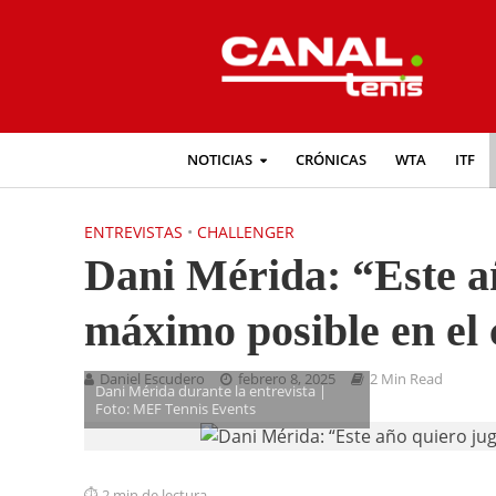
NOTICIAS
CRÓNICAS
WTA
ITF
ENTREVISTAS
•
CHALLENGER
Dani Mérida: “Este añ
máximo posible en el 
Daniel Escudero
febrero 8, 2025
2 Min Read
Dani Mérida durante la entrevista |
Foto: MEF Tennis Events
2 min de lectura