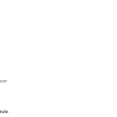
acer
tulo
.