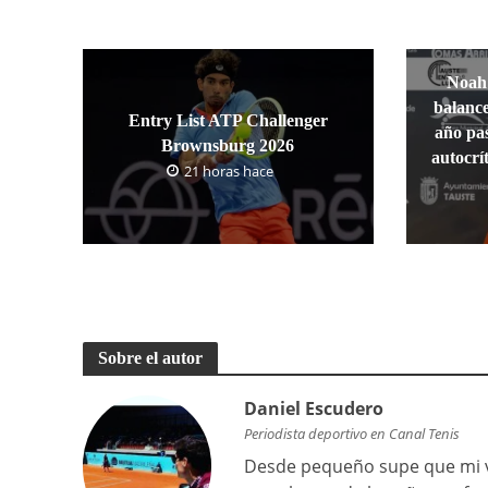
Noah
balance
Entry List ATP Challenger
año pa
Brownsburg 2026
autocrí
21 horas hace
Sobre el autor
Daniel Escudero
Periodista deportivo en Canal Tenis
Desde pequeño supe que mi vi