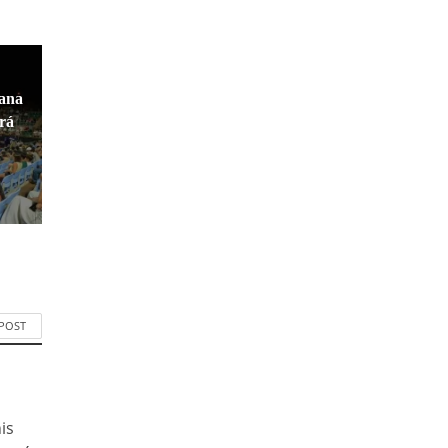
cana
ará
 POST
is